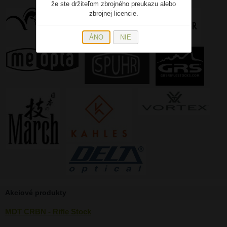
že ste držiteľom zbrojného preukazu alebo
zbrojnej licencie.
ÁNO
NIE
Akciové produkty
MDT CRBN - Rifle Stock