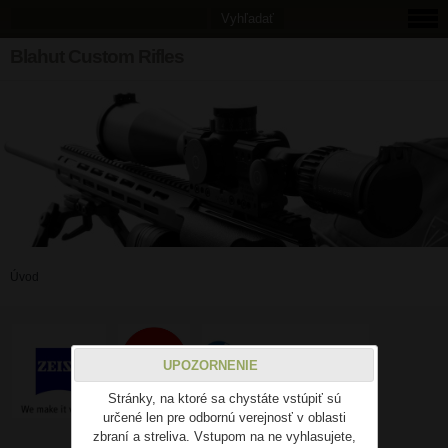
Blahut Custom Rifles
Úvod
UPOZORNENIE
Stránky, na ktoré sa chystáte vstúpiť sú
určené len pre odbornú verejnosť v oblasti
zbraní a streliva. Vstupom na ne vyhlasujete,