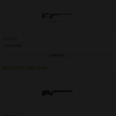
R 700 LA
106828-FDE
1 998,75 €
MDT CRBN - Rifle Stock
Woodland