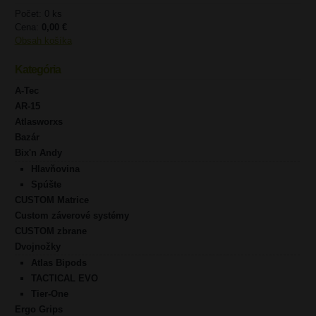
Počet: 0 ks
Cena:
0,00 €
Obsah košíka
Kategória
A-Tec
AR-15
Atlasworxs
Bazár
Bix'n Andy
Hlavňovina
Spúšte
CUSTOM Matrice
Custom záverové systémy
CUSTOM zbrane
Dvojnožky
Atlas Bipods
TACTICAL EVO
Tier-One
Ergo Grips