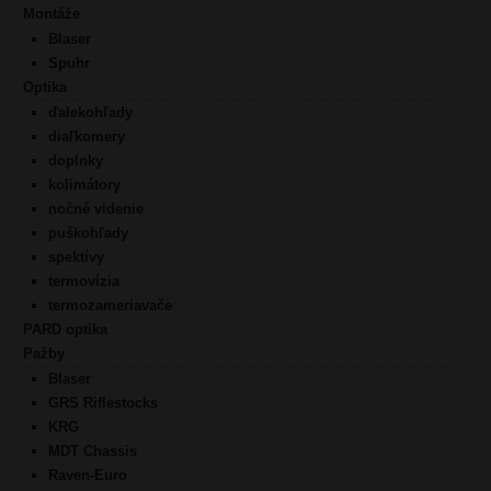
Montáže
Blaser
Spuhr
Optika
ďalekohľady
diaľkomery
doplnky
kolimátory
nočné videnie
puškohľady
spektívy
termovízia
termozameriavače
PARD optika
Pažby
Blaser
GRS Riflestocks
KRG
MDT Chassis
Raven-Euro