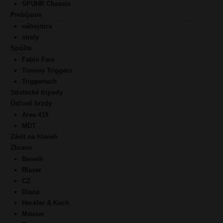
SPUHR Chassis
Prebíjanie
nábojnice
strely
Spúšte
Fabio Fare
Timney Triggers
Triggertech
Strelecké tripody
Úsťové brzdy
Area 419
MDT
Závit na hlaveň
Zbrane
Benelli
Blaser
CZ
Diana
Heckler & Koch
Mauser