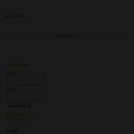
SKU
: 3WBSS
1 014,75 €
Prihlásenie
UPOZORNENIE
Login:
Heslo:
Registrácia
Zabudnuté heslo
Košík