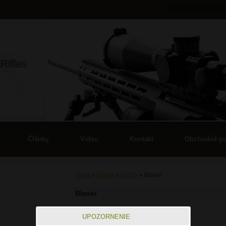
Rifles
Články
Video
Kontakt
Obchodné p
Úvod
»
Eshop
»
Pažby
»
Blaser
Blaser
UPOZORNENIE