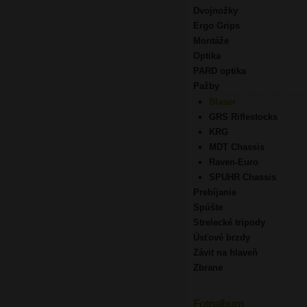
Dvojnožky
Ergo Grips
Montáže
Optika
PARD optika
Pažby
Blaser
GRS Riflestocks
KRG
MDT Chassis
Raven-Euro
SPUHR Chassis
Prebíjanie
Spúšte
Strelecké tripody
Úsťové brzdy
Závit na hlaveň
Zbrane
Fotoalbum