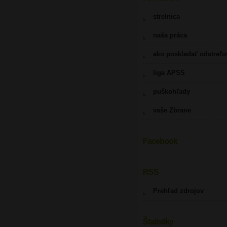
strelnica
naša práca
ako poskladať odstreľ
liga APSS
puškohľady
vaše Zbrane
Facebook
UPOZORNENIE
RSS
Prehľad zdrojov
Štatistiky