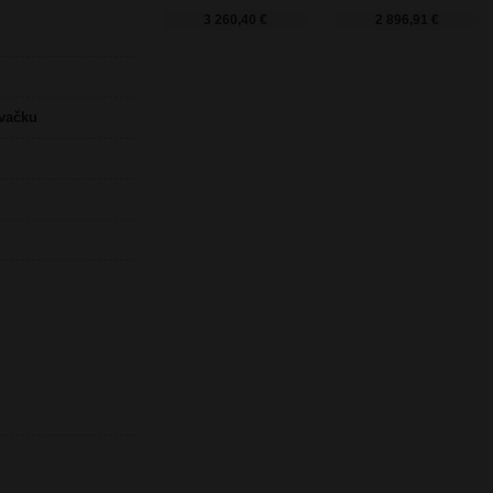
3 260,40 €
2 896,91 €
ovačku