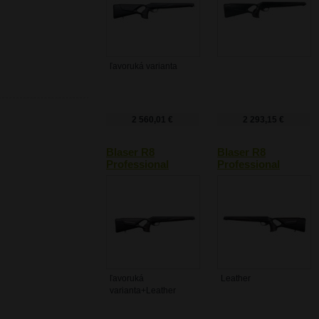
ľavoruká varianta
2 560,01 €
2 293,15 €
Blaser R8
Blaser R8
Professional
Professional
Success Leather
Success Leather
ľavoruká
Leather
varianta+Leather