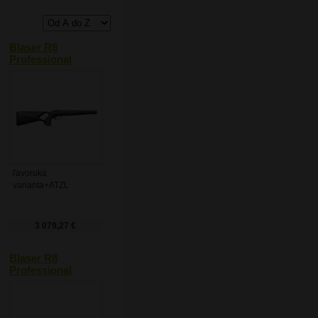
Blaser R8
Professional
Success
ľavoruká
varianta+ATZL
3 079,27 €
Blaser R8
Professional
Success Leather