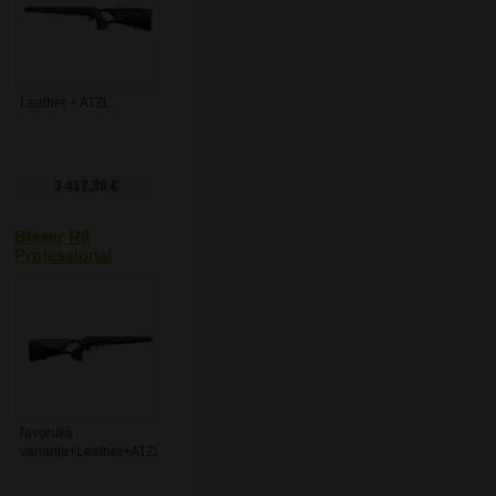
Leather + ATZL
3 417,38 €
Blaser R8
Professional
Success Leather
ľavoruká
varianta+Leather+ATZL