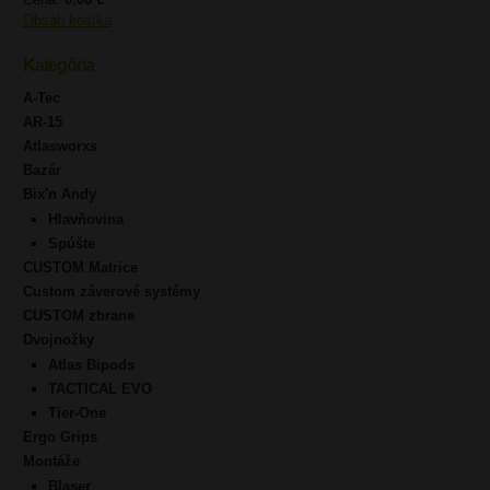
Obsah košíka
Kategória
A-Tec
AR-15
Atlasworxs
Bazár
Bix'n Andy
Hlavňovina
Spúšte
CUSTOM Matrice
Custom záverové systémy
CUSTOM zbrane
Dvojnožky
Atlas Bipods
TACTICAL EVO
Tier-One
Ergo Grips
Montáže
Blaser