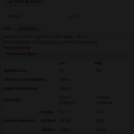
Výrobca:
March
Popis
Komentáre
March FX 5-42x56 High Master Wide Angle GEN II
D42HV56WFIMLX-G2 (MIL, Tactical, Illumi, Shuriken lock)
Technické údaje
Technical Data
Low
High
Magnification
5x
42x
Effective Lens Diameter
56mm
Body Tube Diameter
34mm
5.2mm
1.33mm
Exit Pupil
(0.20inch)
(0.05inch)
degree
5.2°
0.62°
Field of View (real)
ft/100yd
26.19ft
3.25ft
m/100m
8.73m
1.08m