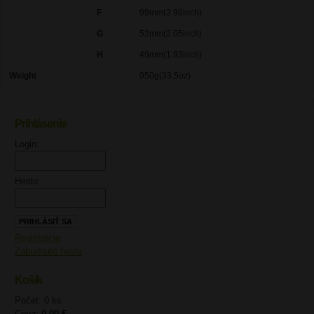
F
99mm(3.90inch)
G
52mm(2.05inch)
H
49mm(1.93inch)
Weight
950g(33.5oz)
Prihlásenie
UPOZORNENIE
Login:
Heslo:
Registrácia
Zabudnuté heslo
Košík
Počet: 0 ks
Cena:
0,00 €