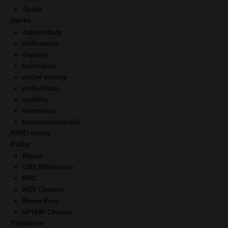
Spuhr
Optika
ďalekohľady
diaľkomery
doplnky
kolimátory
nočné videnie
puškohľady
spektívy
termovízia
termozameriavače
PARD optika
Pažby
Blaser
GRS Riflestocks
KRG
MDT Chassis
Raven-Euro
SPUHR Chassis
Prebíjanie