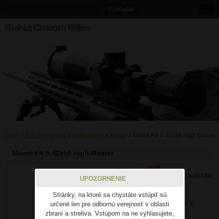
Blahut Custom Rifles
Úvod
»
Eshop
»
Optika
»
puškohľady
»
March
»
March FX 5-42x56 High Master
March FX 5-42x56 High Master
akcia
Pôvodná cena:
5 227,50
UPOZORNENIE
€
Stránky, na ktoré sa chystáte vstúpiť sú
Zľava: 6 %
určené len pre odbornú verejnosť v oblasti
Cena bez DPH: 4
zbraní a streliva. Vstupom na ne vyhlasujete,
000,00 €