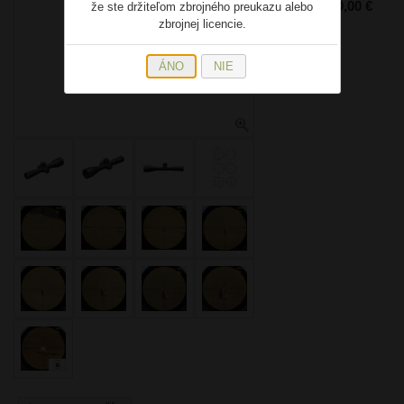
Cena: 4 920,00 €
že ste držiteľom zbrojného preukazu alebo
zbrojnej licencie.
ÁNO
NIE