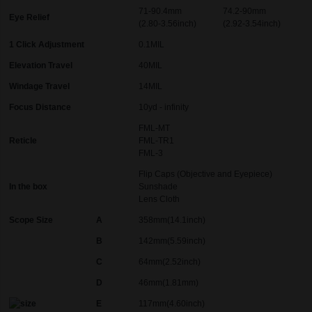
71-90.4mm
74.2-90mm
Eye Relief
(2.80-3.56inch)
(2.92-3.54inch)
1 Click Adjustment
0.1MIL
Elevation Travel
40MIL
Windage Travel
14MIL
Focus Distance
10yd - infinity
FML-MT
Reticle
FML-TR1
FML-3
Flip Caps (Objective and Eyepiece)
In the box
Sunshade
Lens Cloth
Scope Size
A
358mm(14.1inch)
B
142mm(5.59inch)
C
64mm(2.52inch)
D
46mm(1.81mm)
E
117mm(4.60inch)