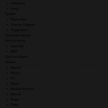
nábojnice
strely
Spúšte
Fabio Fare
Timney Triggers
Triggertech
Strelecké tripody
Úsťové brzdy
Area 419
MDT
Závit na hlaveň
Zbrane
Benelli
Blaser
CZ
Diana
Heckler & Koch
Mauser
Ruger
Tikka