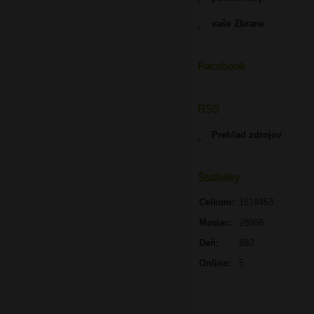
vaše Zbrane
Facebook
UPOZORNENIE
RSS
Prehľad zdrojov
Štatistiky
Celkom:
1518453
Mesiac:
28868
Deň:
680
Online:
5