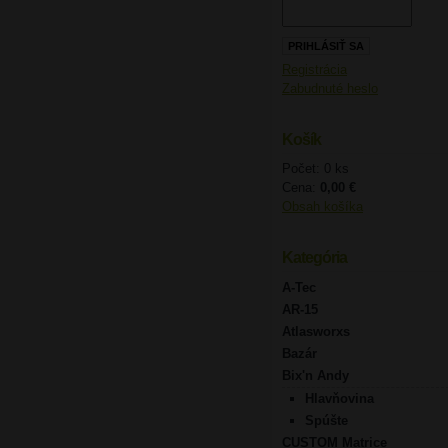
Registrácia
Zabudnuté heslo
Košík
Počet: 0 ks
Cena:
0,00 €
Obsah košíka
Kategória
A-Tec
AR-15
Atlasworxs
Bazár
Bix'n Andy
Hlavňovina
Spúšte
CUSTOM Matrice