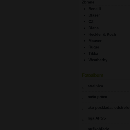
Zbrane
Benelli
Blaser
CZ
Diana
Heckler & Koch
Mauser
Ruger
Tikka
Weatherby
Fotoalbum
strelnica
naša práca
ako poskladať odstreľ
liga APSS
puškohľady