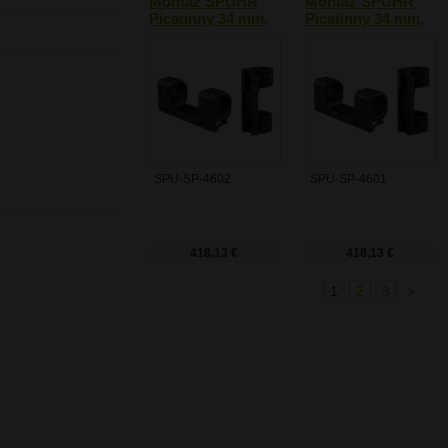
Montáž SPUHR
Montáž SPUHR
Picatinny 34 mm,
Picatinny 34 mm,
20 MOA
20 MOA
SPU-SP-4602
SPU-SP-4601
418,13 €
418,13 €
1
2
3
>