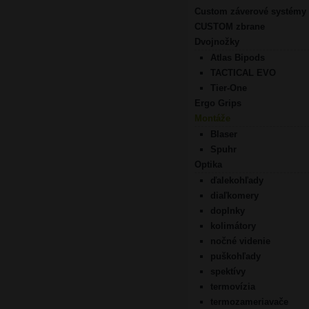
Custom záverové systémy
CUSTOM zbrane
Dvojnožky
Atlas Bipods
TACTICAL EVO
Tier-One
Ergo Grips
Montáže
Blaser
Spuhr
Optika
ďalekohľady
diaľkomery
doplnky
kolimátory
nočné videnie
puškohľady
spektívy
termovízia
termozameriavače