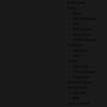
PARD optika
Pažby
Blaser
GRS Riflestocks
KRG
MDT Chassis
Raven-Euro
SPUHR Chassis
Prebíjanie
nábojnice
strely
Spúšte
Fabio Fare
Timney Triggers
Triggertech
Strelecké tripody
Úsťové brzdy
Area 419
MDT
Závit na hlaveň