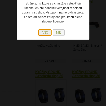
SPUHR Aesthetic
Blaser Sattel
Stránky, na ktoré sa chystáte vstúpiť sú
ring 34 mm SAKO
určené len pre odbornú verejnosť v oblasti
85
zbraní a streliva. Vstupom na ne vyhlasujete,
že ste držiteľom zbrojného preukazu alebo
zbrojnej licencie.
ÁNO
NIE
Krúžky + základne
HMS-SAMO Blaser /
Zeiss šína
247,49 €
316,73 €
Krúžky SPUHR
Krúžky SPUHR
Aesthetic ring 30
Aesthetic ring 36
mm BLASER
mm BLASER