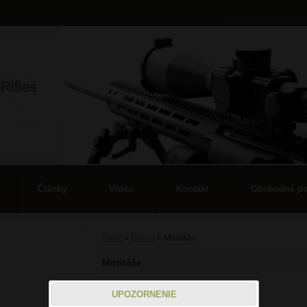
Rifles
Články
Video
Kontakt
Obchodné p
Úvod
»
Eshop
»
Montáže
Montáže
UPOZORNENIE