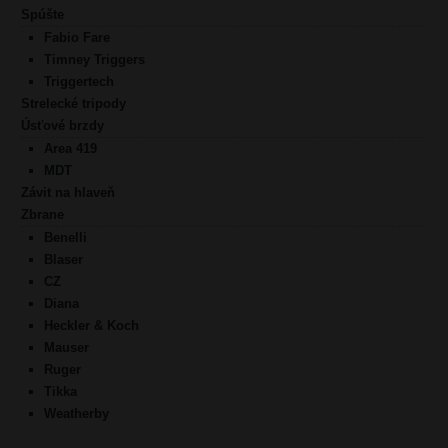
Spúšte
Fabio Fare
Timney Triggers
Triggertech
Strelecké tripody
Úsťové brzdy
Area 419
MDT
Závit na hlaveň
Zbrane
Benelli
Blaser
CZ
Diana
Heckler & Koch
Mauser
Ruger
Tikka
Weatherby