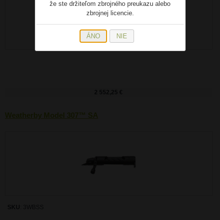
že ste držiteľom zbrojného preukazu alebo
zbrojnej licencie.
ÁNO
NIE
2 552,25 €
Weatherby Model 307™ SA
SKU
: 3WBSS