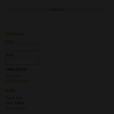
1 014,75 €
Prihlásenie
UPOZORNENIE
Login:
Heslo:
Registrácia
Zabudnuté heslo
Košík
Počet: 0 ks
Cena:
0,00 €
Obsah košíka