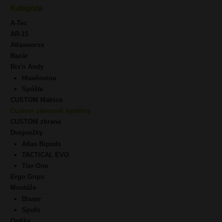
Kategória
A-Tec
AR-15
Atlasworxs
Bazár
Bix'n Andy
Hlavňovina
Spúšte
CUSTOM Matrice
Custom záverové systémy
CUSTOM zbrane
Dvojnožky
Atlas Bipods
TACTICAL EVO
Tier-One
Ergo Grips
Montáže
Blaser
Spuhr
Optika