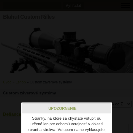
Blahut Custom Rifles
Úvod
»
Eshop
»
Custom záverové systémy
Custom záverové systémy
UPOZORNENIE
Defiance Ruckus Tactical SA
Stránky, na ktoré sa chystáte vstúpiť sú
určené len pre odbornú verejnosť v oblasti
zbraní a streliva. Vstupom na ne vyhlasujete,