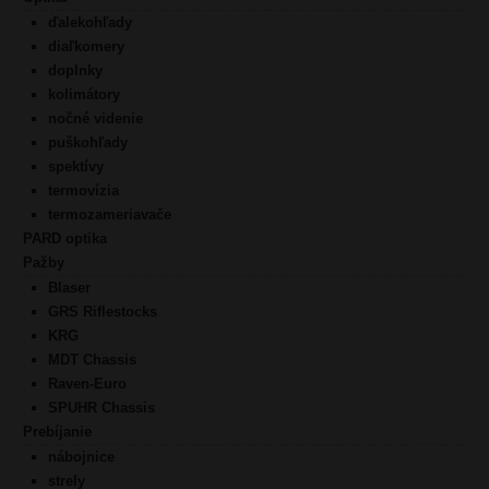
ďalekohľady
diaľkomery
doplnky
kolimátory
nočné videnie
puškohľady
spektívy
termovízia
termozameriavače
PARD optika
Pažby
Blaser
GRS Riflestocks
KRG
MDT Chassis
Raven-Euro
SPUHR Chassis
Prebíjanie
nábojnice
strely