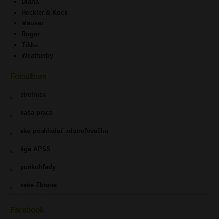
Diana
Heckler & Koch
Mauser
Ruger
Tikka
Weatherby
Fotoalbum
strelnica
naša práca
ako poskladať odstreľovačku
liga APSS
puškohľady
vaše Zbrane
Facebook