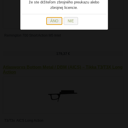
že ste držiteľom zbrojného preukazu alebo
zbrojnej licencie.
ÁNO
NIE
Remington 700 Short Action M5 Inlet
179,37 €
Atlasworxs Bottom Metal / DBM (AICS) – Tikka T3/T3X Long
Action
T3/T3x AICS Long Action