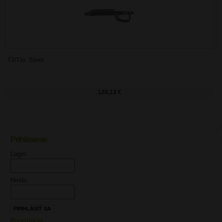
T3/T3x Silver
128,13 €
Prihlásenie
UPOZORNENIE
Login:
Heslo:
Registrácia