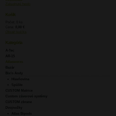
Zabudnuté heslo
Košík
Počet: 0 ks
Cena:
0,00 €
Obsah košíka
Kategória
A-Tec
AR-15
Atlasworxs
Bazár
Bix'n Andy
Hlavňovina
Spúšte
CUSTOM Matrice
Custom záverové systémy
CUSTOM zbrane
Dvojnožky
Atlas Bipods