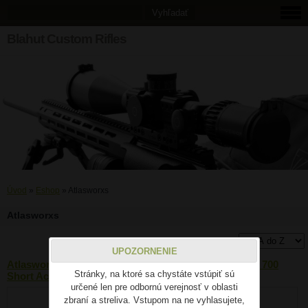
Blahut Custom Rifles
Úvod
»
Eshop
»
Atlasworxs
Atlasworxs
UPOZORNENIE
Atlasworxs Bottom Metal / DBM (AICS) – Remington 700
Stránky, na ktoré sa chystáte vstúpiť sú
Short Action M5 Inlet
určené len pre odbornú verejnosť v oblasti
zbraní a streliva. Vstupom na ne vyhlasujete,