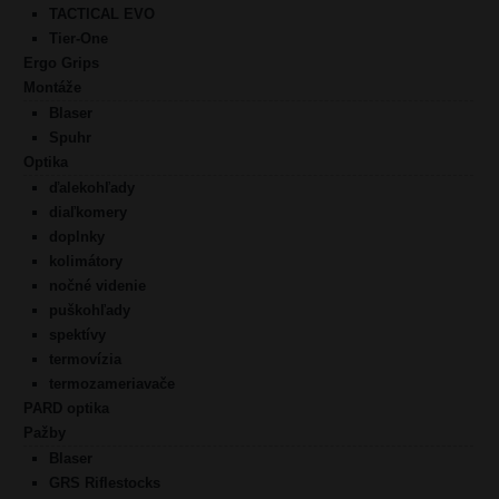
TACTICAL EVO
Tier-One
Ergo Grips
Montáže
Blaser
Spuhr
Optika
ďalekohľady
diaľkomery
doplnky
kolimátory
nočné videnie
puškohľady
spektívy
termovízia
termozameriavače
PARD optika
Pažby
Blaser
GRS Riflestocks