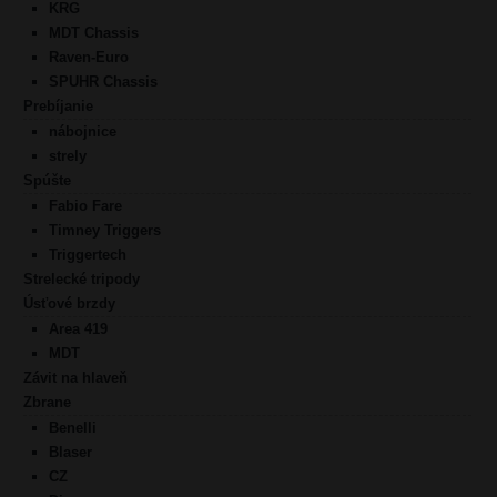
KRG
MDT Chassis
Raven-Euro
SPUHR Chassis
Prebíjanie
nábojnice
strely
Spúšte
Fabio Fare
Timney Triggers
Triggertech
Strelecké tripody
Úsťové brzdy
Area 419
MDT
Závit na hlaveň
Zbrane
Benelli
Blaser
CZ