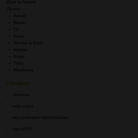
Závit na hlaveň
Zbrane
Benelli
Blaser
CZ
Diana
Heckler & Koch
Mauser
Ruger
Tikka
Weatherby
Fotoalbum
strelnica
naša práca
ako poskladať odstreľovačku
liga APSS