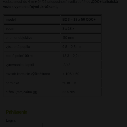
vodotesnosť do 4 m ♣ 94/92 priepustnosť svetla deň/noc
,QDC+ balistická
veža s vymeniteľnými ,,krúžkami,,
model
B2 3 – 18 x 50 QDC+
zoom
3 x 18 x
priemer objektívu
50 mm
výstupná pupila
9,8 – 2,8 mm
zorné pole/100 m
13,3 – 2,2 m
vyrovnanie dioptrií
-3/+2
rozsah korekcie výška/strana
+-105/+-50
paralaxa
50 m – ∞
dĺžka (mm)/váha (g)
337/785
Prihlásenie
UPOZORNENIE
Login: