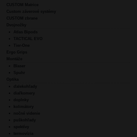
CUSTOM Matrice
Custom záverové systémy
CUSTOM zbrane
Dvojnožky
Atlas Bipods
TACTICAL EVO
Tier-One
Ergo Grips
Montáže
Blaser
Spuhr
Optika
ďalekohľady
diaľkomery
doplnky
kolimátory
nočné videnie
puškohľady
spektívy
termovízia