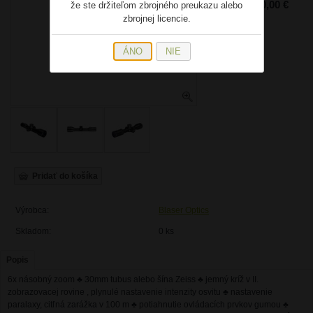
Cena: 2 050,00 €
že ste držiteľom zbrojného preukazu alebo
zbrojnej licencie.
ÁNO
NIE
Výrobca:
Blaser Optics
Skladom:
0 ks
Popis
6x násobný zoom ♣ 30mm tubus alebo šína Zeiss ♣ jemný kríž v II.
zobrazovacej rovine , plynulé nastavenie intenzity osvitu ♣ nastavenie
paralaxy, citľná zarážka v 100 m ♣ potiahnutie ovládacích prvkov gumou ♣