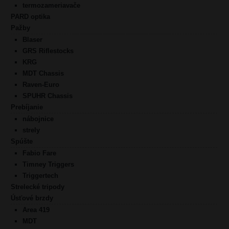
termozameriavače
PARD optika
Pažby
Blaser
GRS Riflestocks
KRG
MDT Chassis
Raven-Euro
SPUHR Chassis
Prebíjanie
nábojnice
strely
Spúšte
Fabio Fare
Timney Triggers
Triggertech
Strelecké tripody
Úsťové brzdy
Area 419
MDT