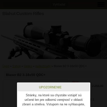
Blahut Custom Rifles
Úvod
»
Eshop
»
Optika
»
puškohľady
»
Blaser B2 3-18x50 QDC+
Blaser B2 3-18x50 QDC+
akcia
Pôvodná cena:
2 255,00
UPOZORNENIE
€
Stránky, na ktoré sa chystáte vstúpiť sú
Zľava: 9 %
určené len pre odbornú verejnosť v oblasti
Cena bez DPH: 1
zbraní a streliva. Vstupom na ne vyhlasujete,
666,67 €