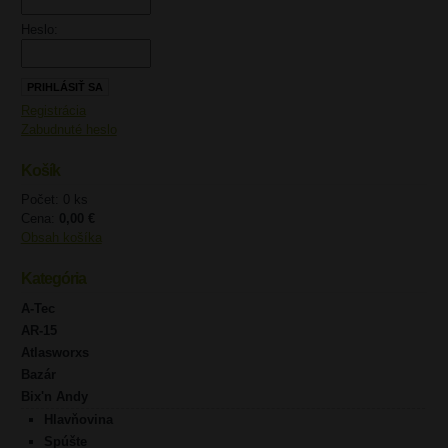
Heslo:
Registrácia
Zabudnuté heslo
Košík
Počet: 0 ks
Cena:
0,00 €
Obsah košíka
Kategória
A-Tec
AR-15
Atlasworxs
Bazár
Bix'n Andy
Hlavňovina
Spúšte