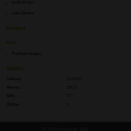
puškohľady
vaše Zbrane
Facebook
RSS
Prehľad zdrojov
Štatistiky
Celkom:
1519982
Mesiac:
28620
Deň:
773
Online:
6
© 2026 eStránky.sk
|
RSS