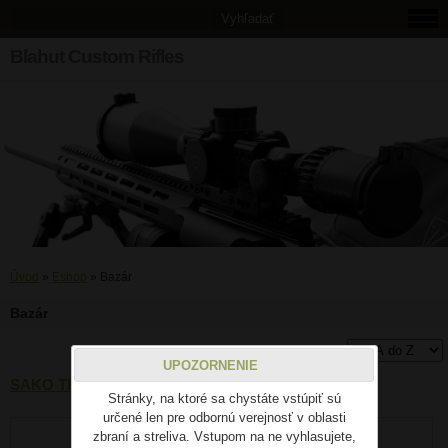
Blahut Custom Rifles
Úvod
»
Eshop
»
Bazár
Bazár
UPOZORNENIE
SAKO TRG 22 Green
Stránky, na ktoré sa chystáte vstúpiť sú
určené len pre odbornú verejnosť v oblasti
zbraní a streliva. Vstupom na ne vyhlasujete,