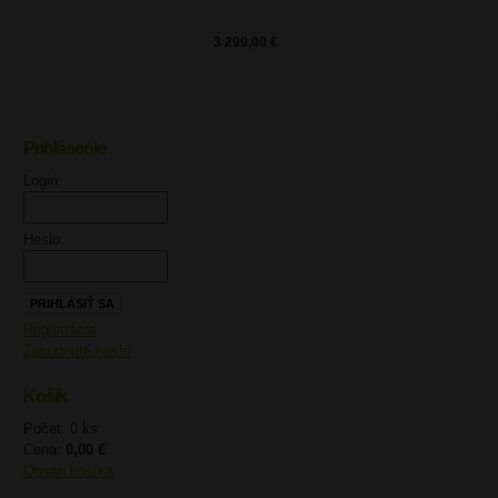
3 299,00 €
Prihlásenie
UPOZORNENIE
Login:
Heslo:
Registrácia
Zabudnuté heslo
Košík
Počet: 0 ks
Cena:
0,00 €
Obsah košíka