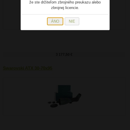
že ste držiteľom zbrojného preukazu alebo
zbrojnej licencie.
ÁNO
NIE
3 177,50 €
Swarovski ATX 30-70x95