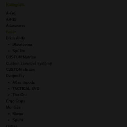
Kategória
A-Tec
AR-15
Atlasworxs
Bazár
Bix'n Andy
Hlavňovina
Spúšte
CUSTOM Matrice
Custom záverové systémy
CUSTOM zbrane
Dvojnožky
Atlas Bipods
TACTICAL EVO
Tier-One
Ergo Grips
Montáže
Blaser
Spuhr
Optika