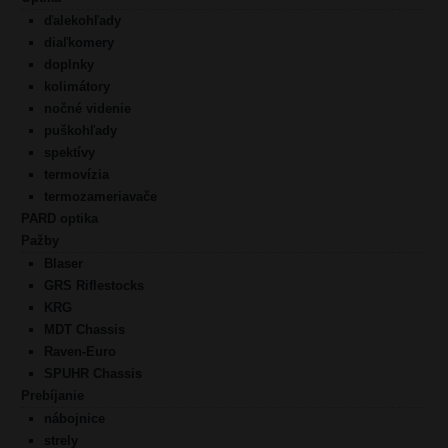
ďalekohľady
diaľkomery
doplnky
kolimátory
nočné videnie
puškohľady
spektívy
termovízia
termozameriavače
PARD optika
Pažby
Blaser
GRS Riflestocks
KRG
MDT Chassis
Raven-Euro
SPUHR Chassis
Prebíjanie
nábojnice
strely