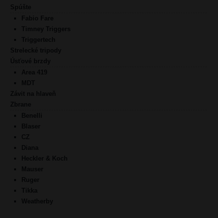
Spúšte
Fabio Fare
Timney Triggers
Triggertech
Strelecké tripody
Úsťové brzdy
Area 419
MDT
Závit na hlaveň
Zbrane
Benelli
Blaser
CZ
Diana
Heckler & Koch
Mauser
Ruger
Tikka
Weatherby