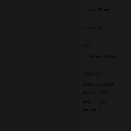
vaše Zbrane
Facebook
UPOZORNENIE
RSS
Prehľad zdrojov
Štatistiky
Celkom:
1519150
Mesiac:
28661
Deň:
656
Online:
5