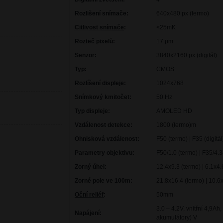
Rozlišení snímače:
640x480 px (termo)
Citlivost snímače
:
<25mK
Rozteč pixelů:
17 µm
Senzor:
3840x2160 px (digitál)
Typ:
CMOS
Rozlíšení displeje:
1024x768
Snímkový kmitočet:
50 Hz
Typ displeje:
AMOLED HD
Vzdálenost detekce:
1800 (termo)m
Ohnisková vzdálenost:
F50 (termo) | F35 (digitá
Parametry objektivu:
F50/1.0 (termo) | F35/4.34
Zorný úhel:
12.4x9.3 (termo) | 6.1x4.6
Zorné pole ve 100m:
21.8x16.4 (termo) | 10.6x
Oční reliéf
:
50mm
3.0 – 4.2V, vnitřní 4,9Ah,
Napájení:
akumulátory) V