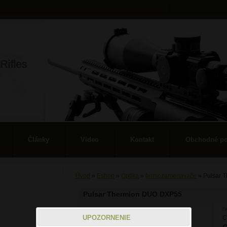
Rifles
Články
Video
Kontakt
Obchodné p
Úvod
»
Eshop
»
Optika
»
termozameriavače
»
Pulsar 
Pulsar Thermion DUO DXP55
n
UPOZORNENIE
C