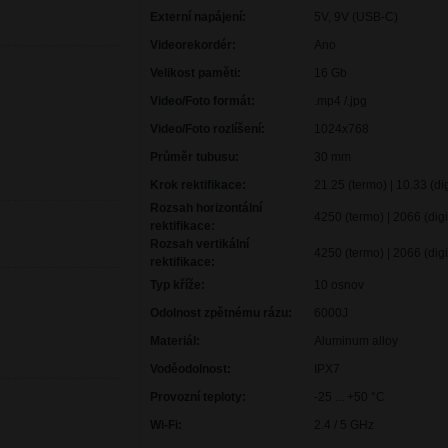
Externí napájení:
5V, 9V (USB-C)
Videorekordér:
Ano
Velikost paměti:
16 Gb
Video/Foto formát:
.mp4 /.jpg
Video/Foto rozlíšení:
1024x768
Průměr tubusu:
30 mm
Krok rektifikace:
21.25 (termo) | 10.33 (d
Rozsah horizontální
4250 (termo) | 2066 (di
rektifikace:
Rozsah vertikální
4250 (termo) | 2066 (di
rektifikace:
Typ kříže:
10 osnov
Odolnost zpětnému rázu:
6000J
Materiál:
Aluminum alloy
Voděodolnost:
IPX7
Provozní teploty:
-25 ... +50 °C
Wi-Fi:
2.4 / 5 GHz