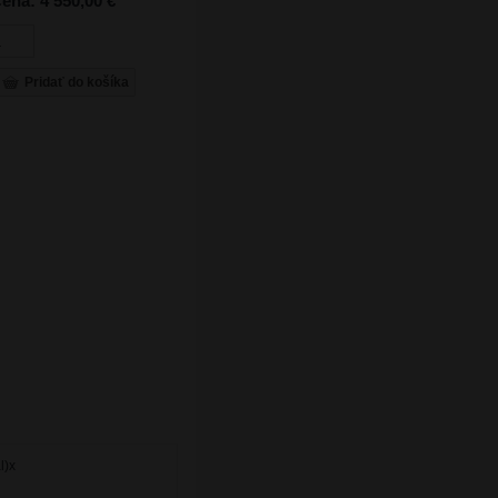
ena: 4 550,00 €
l)x