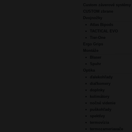
Custom záverové systémy
CUSTOM zbrane
Dvojnožky
Atlas Bipods
TACTICAL EVO
Tier-One
Ergo Grips
Montáže
Blaser
Spuhr
Optika
ďalekohľady
diaľkomery
doplnky
kolimátory
nočné videnie
puškohľady
spektívy
termovízia
termozameriavače