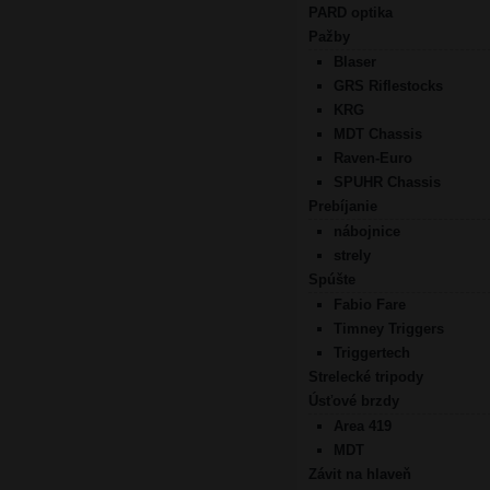
PARD optika
Pažby
Blaser
GRS Riflestocks
KRG
MDT Chassis
Raven-Euro
SPUHR Chassis
Prebíjanie
nábojnice
strely
Spúšte
Fabio Fare
Timney Triggers
Triggertech
Strelecké tripody
Úsťové brzdy
Area 419
MDT
Závit na hlaveň