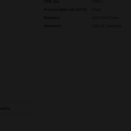
USB, typ:
USB-C
Provozní doba ( při t22°C):
6 hod.
Rozměry:
420x78x83.5mm
Hmotnost:
0,96 (vč. baterií)kg
ovačku