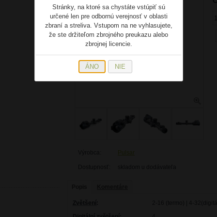
C
Stránky, na ktoré sa chystáte vstúpiť sú
určené len pre odbornú verejnosť v oblasti
zbraní a streliva. Vstupom na ne vyhlasujete,
že ste držiteľom zbrojného preukazu alebo
zbrojnej licencie.
ÁNO
NIE
Výrobca:
Pulsar
Dostupnosť:
skladom u dodávateľa
Popis
Komentáre
Zvětšení
:
2-16 (termo) | 4-32(digitá
Digitální zvětšení:
4