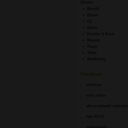
Zbrane
Benelli
Blaser
CZ
Diana
Heckler & Koch
Mauser
Ruger
Tikka
Weatherby
Fotoalbum
strelnica
naša práca
ako poskladať odstreľ
liga APSS
puškohľady