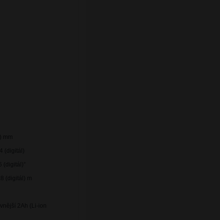
l) mm
 (digitál)
 (digitál)°
8 (digitál) m
 vnější 2Ah (Li-ion