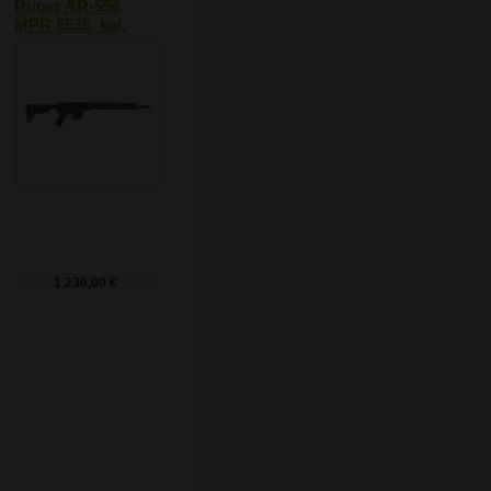
Ruger AR-556
MPR 8535, kal.
5,56
NATO/.223Rem.
1 230,00 €