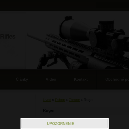
Rifles
Články
Video
Kontakt
Obchodné p
Úvod
»
Eshop
»
Zbrane
»
Ruger
Ruger
UPOZORNENIE