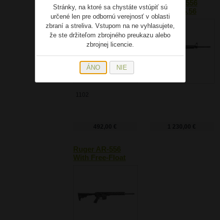
Ruger 10/22®
Ruger AR-556
Stránky, na ktoré sa chystáte vstúpiť sú
Sporter
8511, kal. 5,56
určené len pre odbornú verejnosť v oblasti
NATO/.223Rem.
zbraní a streliva. Vstupom na ne vyhlasujete,
že ste držiteľom zbrojného preukazu alebo
zbrojnej licencie.
ÁNO
NIE
1102
492,00 €
1 230,00 €
Ruger AR-556
With Free-Float
Handguard 8537,
kal. 5,56
NATO/.223Rem.