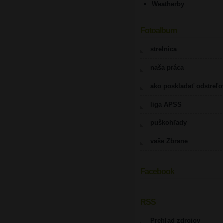
Weatherby
Fotoalbum
strelnica
naša práca
ako poskladať odstreľ
liga APSS
puškohľady
vaše Zbrane
Facebook
UPOZORNENIE
RSS
Prehľad zdrojov