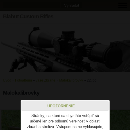
Blahut Custom Rifles
Úvod
»
Fotoalbum
»
vaše Zbrane
»
Malokalibrovky
»
22.jpg
Malokalibrovky
22.jpg
UPOZORNENIE
Stránky, na ktoré sa chystáte vstúpiť sú
určené len pre odbornú verejnosť v oblasti
zbraní a streliva. Vstupom na ne vyhlasujete,