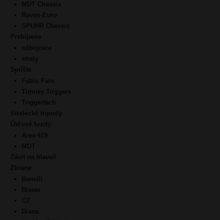
MDT Chassis
Raven-Euro
SPUHR Chassis
Prebíjanie
nábojnice
strely
Spúšte
Fabio Fare
Timney Triggers
Triggertech
Strelecké tripody
Úsťové brzdy
Area 419
MDT
Závit na hlaveň
Zbrane
Benelli
Blaser
CZ
Diana