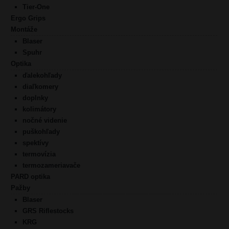
Tier-One
Ergo Grips
Montáže
Blaser
Spuhr
Optika
ďalekohľady
diaľkomery
doplnky
kolimátory
nočné videnie
puškohľady
spektívy
termovízia
termozameriavače
PARD optika
Pažby
Blaser
GRS Riflestocks
KRG