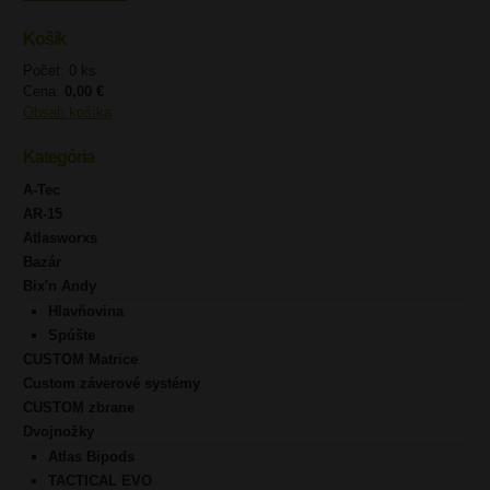
Košík
Počet: 0 ks
Cena:
0,00 €
Obsah košíka
Kategória
A-Tec
AR-15
Atlasworxs
Bazár
Bix'n Andy
Hlavňovina
Spúšte
CUSTOM Matrice
Custom záverové systémy
CUSTOM zbrane
Dvojnožky
Atlas Bipods
TACTICAL EVO