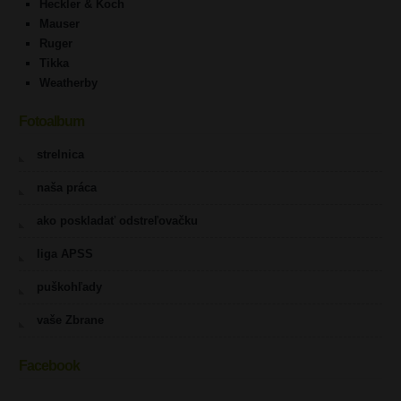
Heckler & Koch
Mauser
Ruger
Tikka
Weatherby
Fotoalbum
strelnica
naša práca
ako poskladať odstreľovačku
liga APSS
puškohľady
vaše Zbrane
Facebook