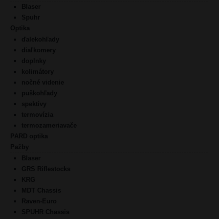
Blaser
Spuhr
Optika
ďalekohľady
diaľkomery
doplnky
kolimátory
nočné videnie
puškohľady
spektívy
termovízia
termozameriavače
PARD optika
Pažby
Blaser
GRS Riflestocks
KRG
MDT Chassis
Raven-Euro
SPUHR Chassis