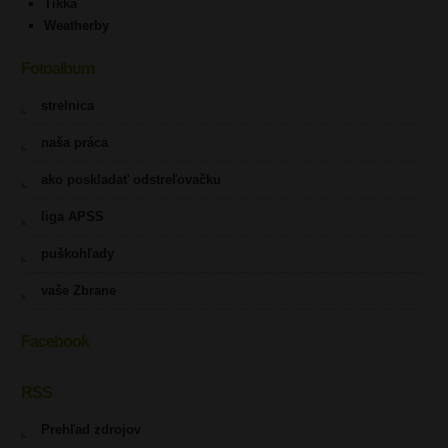
Tikka
Weatherby
Fotoalbum
strelnica
naša práca
ako poskladať odstreľovačku
liga APSS
puškohľady
vaše Zbrane
Facebook
RSS
Prehľad zdrojov