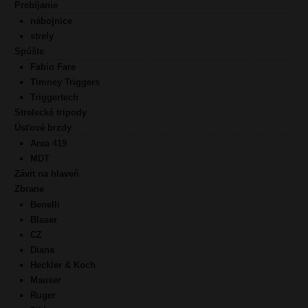
Prebíjanie
nábojnice
strely
Spúšte
Fabio Fare
Timney Triggers
Triggertech
Strelecké tripody
Úsťové brzdy
Area 419
MDT
Závit na hlaveň
Zbrane
Benelli
Blaser
CZ
Diana
Heckler & Koch
Mauser
Ruger