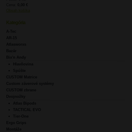
Cena:
0,00 €
Obsah košíka
Kategória
A-Tec
AR-15
Atlasworxs
Bazár
Bix'n Andy
Hlavňovina
Spúšte
CUSTOM Matrice
Custom záverové systémy
CUSTOM zbrane
Dvojnožky
Atlas Bipods
TACTICAL EVO
Tier-One
Ergo Grips
Montáže