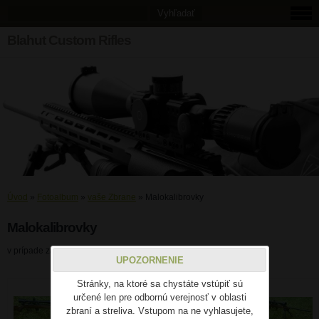
Blahut Custom Rifles
Úvod
»
Fotoalbum
»
vaše Zbrane
»
Malokalibrovky
Malokalibrovky
v prípade záujmu umiestniť foto vašich zbraní píšte na mail.
UPOZORNENIE
Stránky, na ktoré sa chystáte vstúpiť sú
určené len pre odbornú verejnosť v oblasti
zbraní a streliva. Vstupom na ne vyhlasujete,