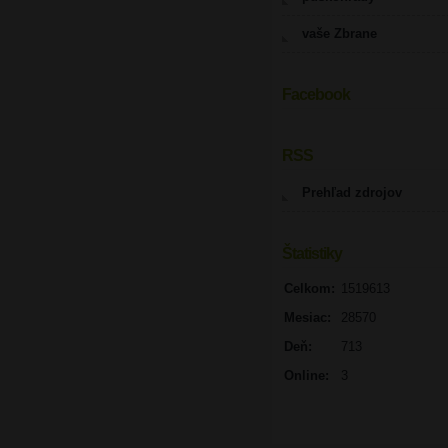
vaše Zbrane
Facebook
UPOZORNENIE
RSS
Prehľad zdrojov
Štatistiky
Celkom:
1519613
Mesiac:
28570
Deň:
713
Online:
3