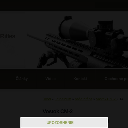
Rifles
Články
Video
Kontakt
Obchodné p
Úvod
»
Fotoalbum
»
naša práca
»
Vostok CM-2
»
14
Vostok CM-2
14
UPOZORNENIE