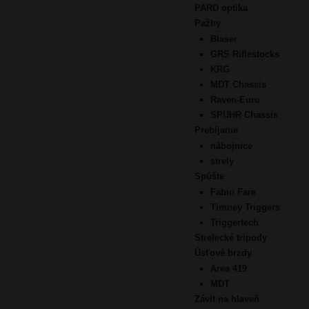
PARD optika
Pažby
Blaser
GRS Riflestocks
KRG
MDT Chassis
Raven-Euro
SPUHR Chassis
Prebíjanie
nábojnice
strely
Spúšte
Fabio Fare
Timney Triggers
Triggertech
Strelecké tripody
Úsťové brzdy
Area 419
MDT
Závit na hlaveň