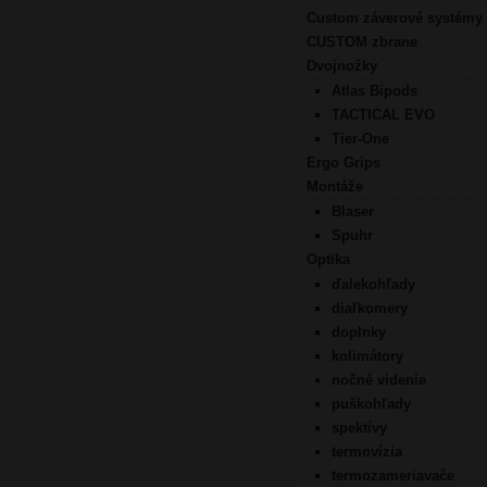
Custom záverové systémy
CUSTOM zbrane
Dvojnožky
Atlas Bipods
TACTICAL EVO
Tier-One
Ergo Grips
Montáže
Blaser
Spuhr
Optika
ďalekohľady
diaľkomery
doplnky
kolimátory
nočné videnie
puškohľady
spektívy
termovízia
termozameriavače