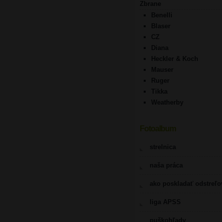
Zbrane
Benelli
Blaser
CZ
Diana
Heckler & Koch
Mauser
Ruger
Tikka
Weatherby
Fotoalbum
strelnica
naša práca
ako poskladať odstreľ
liga APSS
puškohľady