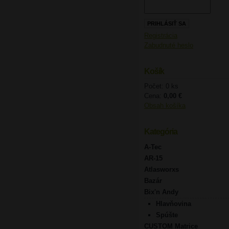
Registrácia
Zabudnuté heslo
Košík
Počet: 0 ks
Cena:
0,00 €
Obsah košíka
Kategória
A-Tec
AR-15
Atlasworxs
Bazár
Bix'n Andy
Hlavňovina
Spúšte
CUSTOM Matrice