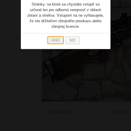
Stránky, na ktoré sa chystáte vstúpiť sú
určené len pre odbornú verejnosť v oblasti
zbraní a streliva. Vstupom na ne vyhlasujete,
že ste držiteľom zbrojného preukazu alebo
zbrojnej licencie.
ÁNO
NIE
← Predchádzajúce
Naspäť do z