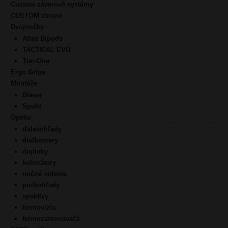
Custom záverové systémy
CUSTOM zbrane
Dvojnožky
Atlas Bipods
TACTICAL EVO
Tier-One
Ergo Grips
Montáže
Blaser
Spuhr
Optika
ďalekohľady
diaľkomery
doplnky
kolimátory
nočné videnie
puškohľady
spektívy
termovízia
termozameriavače