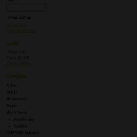
Heslo:
Registrácia
Zabudnuté heslo
Košík
Počet: 0 ks
Cena:
0,00 €
Obsah košíka
Kategória
A-Tec
AR-15
Atlasworxs
Bazár
Bix'n Andy
Hlavňovina
Spúšte
CUSTOM Matrice