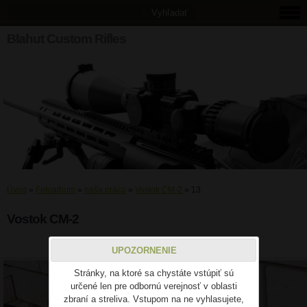
Blahut Custom Rifles
Úvod
»
Fotoalbum
»
naša práca
»
Vostok CM-2
»
13
Vostok CM-2
13
UPOZORNENIE
Stránky, na ktoré sa chystáte vstúpiť sú
určené len pre odbornú verejnosť v oblasti
zbraní a streliva. Vstupom na ne vyhlasujete,