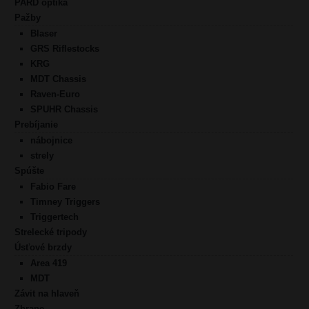
PARD optika
Pažby
Blaser
GRS Riflestocks
KRG
MDT Chassis
Raven-Euro
SPUHR Chassis
Prebíjanie
nábojnice
strely
Spúšte
Fabio Fare
Timney Triggers
Triggertech
Strelecké tripody
Úsťové brzdy
Area 419
MDT
Závit na hlaveň
Zbrane