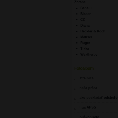
Zbrane
Benelli
Blaser
CZ
Diana
Heckler & Koch
Mauser
Ruger
Tikka
Weatherby
Fotoalbum
strelnica
naša práca
ako poskladať odstreľ
liga APSS
puškohľady