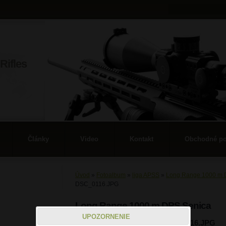
Rifles
Články
Video
Kontakt
Obchodné p
Úvod
»
Fotoalbum
»
liga APSS
»
Long Range 1000 m 
DSC_0116.JPG
Long Range 1000 m DPS Senica
UPOZORNENIE
DSC_0116.JPG