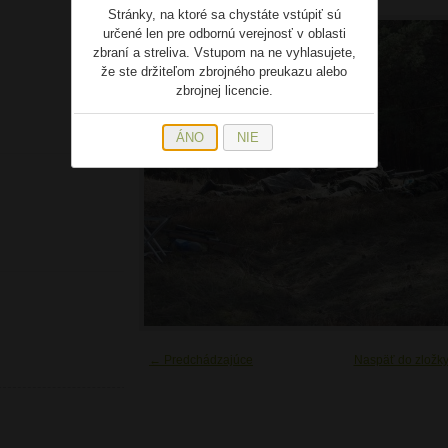
Stránky, na ktoré sa chystáte vstúpiť sú
určené len pre odbornú verejnosť v oblasti
zbraní a streliva. Vstupom na ne vyhlasujete,
že ste držiteľom zbrojného preukazu alebo
zbrojnej licencie.
ÁNO
NIE
← Predchádzajúce
Naspäť do zložk