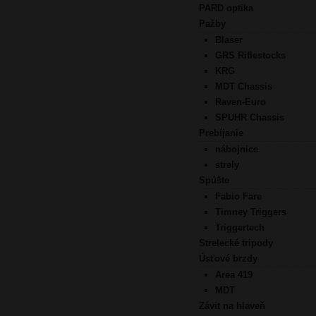
PARD optika
Pažby
Blaser
GRS Riflestocks
KRG
MDT Chassis
Raven-Euro
SPUHR Chassis
Prebíjanie
nábojnice
strely
Spúšte
Fabio Fare
Timney Triggers
Triggertech
Strelecké tripody
Úsťové brzdy
Area 419
MDT
Závit na hlaveň