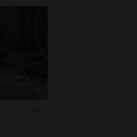
y
Ďalšie →