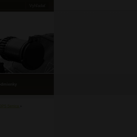
odmienky
DPS Senica
»