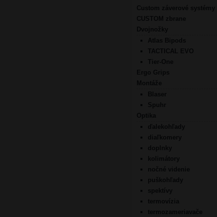
Custom záverové systémy
CUSTOM zbrane
Dvojnožky
Atlas Bipods
TACTICAL EVO
Tier-One
Ergo Grips
Montáže
Blaser
Spuhr
Optika
ďalekohľady
diaľkomery
doplnky
kolimátory
nočné videnie
puškohľady
spektívy
termovízia
termozameriavače