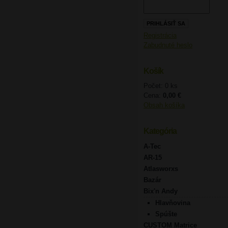
Registrácia
Zabudnuté heslo
Košík
Počet: 0 ks
Cena:
0,00 €
Obsah košíka
Kategória
A-Tec
AR-15
Atlasworxs
Bazár
Bix'n Andy
Hlavňovina
Spúšte
CUSTOM Matrice