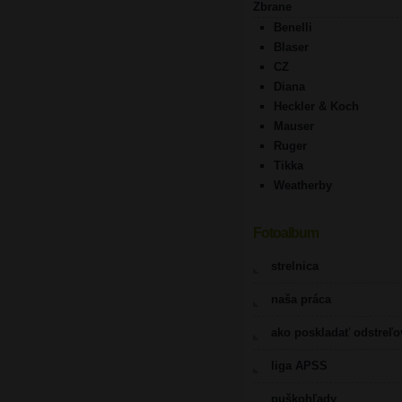
Zbrane
Benelli
Blaser
CZ
Diana
Heckler & Koch
Mauser
Ruger
Tikka
Weatherby
Fotoalbum
strelnica
naša práca
ako poskladať odstreľ
liga APSS
puškohľady