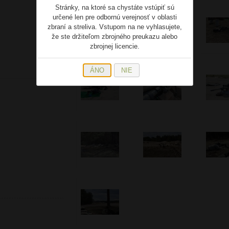
Stránky, na ktoré sa chystáte vstúpiť sú
určené len pre odbornú verejnosť v oblasti
zbraní a streliva. Vstupom na ne vyhlasujete,
že ste držiteľom zbrojného preukazu alebo
zbrojnej licencie.
ÁNO
NIE