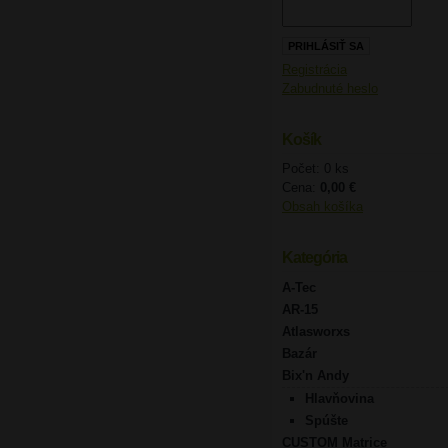
Registrácia
Zabudnuté heslo
Košík
Počet: 0 ks
Cena:
0,00 €
Obsah košíka
Kategória
A-Tec
AR-15
Atlasworxs
Bazár
Bix'n Andy
Hlavňovina
Spúšte
CUSTOM Matrice