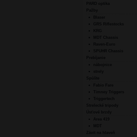
PARD optika
Pažby
Blaser
GRS Riflestocks
KRG
MDT Chassis
Raven-Euro
SPUHR Chassis
Prebíjanie
nábojnice
strely
Spúšte
Fabio Fare
Timney Triggers
Triggertech
Strelecké tripody
Úsťové brzdy
Area 419
MDT
Závit na hlaveň