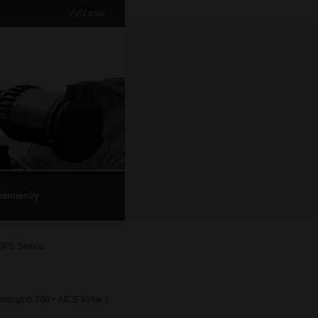
odmienky
DPS Senica
mington 700 + AICS 308w :)