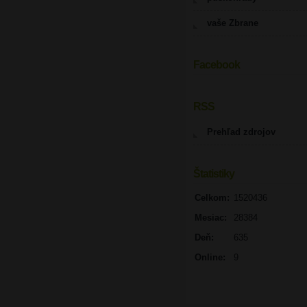
vaše Zbrane
Facebook
UPOZORNENIE
RSS
Prehľad zdrojov
Štatistiky
Celkom:
1520436
Mesiac:
28384
Deň:
635
Online:
9