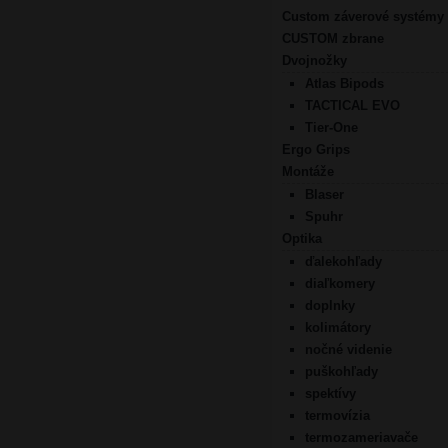
Custom záverové systémy
CUSTOM zbrane
Dvojnožky
Atlas Bipods
TACTICAL EVO
Tier-One
Ergo Grips
Montáže
Blaser
Spuhr
Optika
ďalekohľady
diaľkomery
doplnky
kolimátory
nočné videnie
puškohľady
spektívy
termovízia
termozameriavače