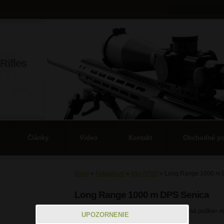
Rifles
Články
Video
Kontakt
Obchodné p
Úvod
»
Fotoalbum
»
liga APSS
»
Long Range 1000 m 
Long Range 1000 m DPS Senica
27.3.2010 , LONG RANGE 1000 m . výťazná puška= re
UPOZORNENIE