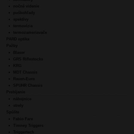
nočné videnie
puškohľady
spektívy
termovízia
termozameriavače
PARD optika
Pažby
Blaser
GRS Riflestocks
KRG
MDT Chassis
Raven-Euro
SPUHR Chassis
Prebíjanie
nábojnice
strely
Spúšte
Fabio Fare
Timney Triggers
Triggertech