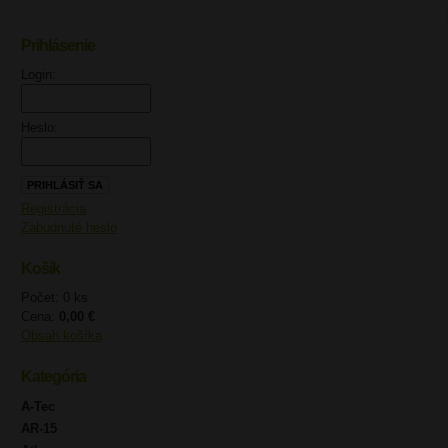
Prihlásenie
UPOZORNENIE
Login:
Heslo:
Registrácia
Zabudnuté heslo
Košík
Počet: 0 ks
Cena:
0,00 €
Obsah košíka
Kategória
A-Tec
AR-15