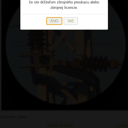
že ste držiteľom zbrojného preukazu alebo
zbrojnej licencie.
ÁNO
NIE
24x zoom , 100m
Naspäť do zložky
Ďalšie