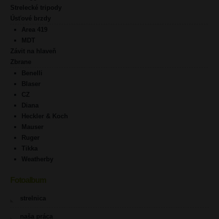
Strelecké tripody
Úsťové brzdy
Area 419
MDT
Závit na hlaveň
Zbrane
Benelli
Blaser
CZ
Diana
Heckler & Koch
Mauser
Ruger
Tikka
Weatherby
Fotoalbum
strelnica
naša práca