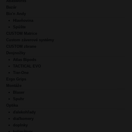
Atlasworxs
Bazár
Bix'n Andy
Hlavňovina
Spúšte
CUSTOM Matrice
Custom záverové systémy
CUSTOM zbrane
Dvojnožky
Atlas Bipods
TACTICAL EVO
Tier-One
Ergo Grips
Montáže
Blaser
Spuhr
Optika
ďalekohľady
diaľkomery
doplnky
kolimátory