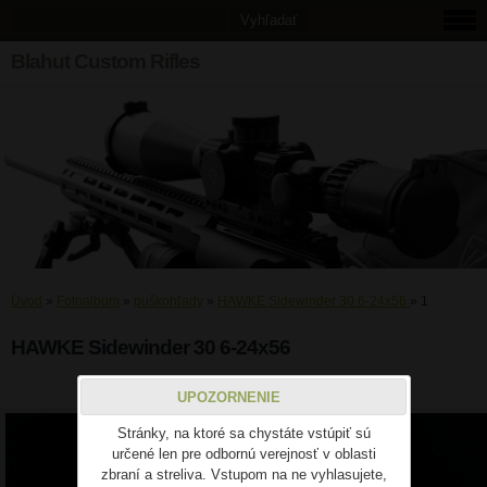
Blahut Custom Rifles
Úvod
»
Fotoalbum
»
puškohľady
»
HAWKE Sidewinder 30 6-24x56
»
1
HAWKE Sidewinder 30 6-24x56
1
UPOZORNENIE
Stránky, na ktoré sa chystáte vstúpiť sú
určené len pre odbornú verejnosť v oblasti
zbraní a streliva. Vstupom na ne vyhlasujete,