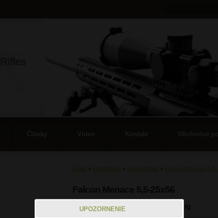
Rifles
Články
Video
Kontakt
Obchodné p
Úvod
»
Fotoalbum
»
puškohľady
»
Falcon Menace 5,5
Falcon Menace 5,5-25x56
d.jpg
UPOZORNENIE