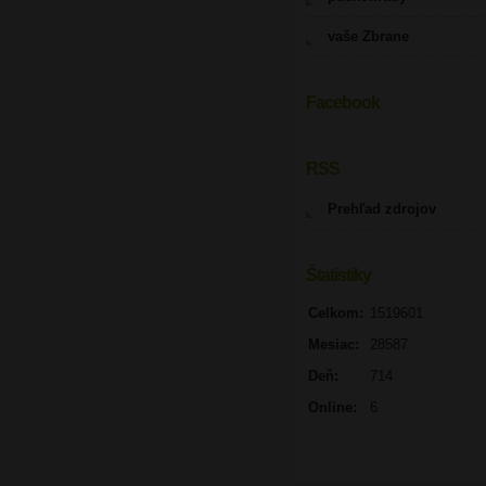
vaše Zbrane
Facebook
UPOZORNENIE
RSS
Prehľad zdrojov
Štatistiky
Celkom:
1519601
Mesiac:
28587
Deň:
714
Online:
6