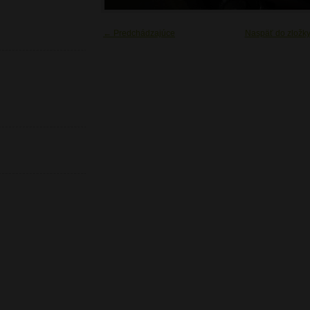
← Predchádzajúce
Naspäť do zložk