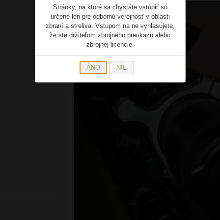
Stránky, na ktoré sa chystáte vstúpiť sú
určené len pre odbornú verejnosť v oblasti
zbraní a streliva. Vstupom na ne vyhlasujete,
že ste držiteľom zbrojného preukazu alebo
zbrojnej licencie.
ÁNO
NIE