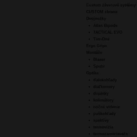
Custom záverové systémy
CUSTOM zbrane
Dvojnožky
Atlas Bipods
TACTICAL EVO
Tier-One
Ergo Grips
Montáže
Blaser
Spuhr
Optika
ďalekohľady
diaľkomery
doplnky
kolimátory
nočné videnie
puškohľady
spektívy
termovízia
termozameriavače