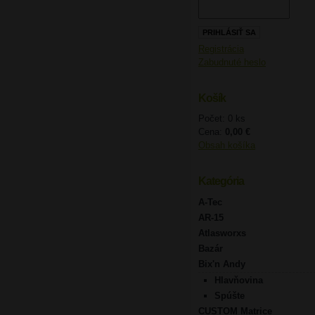
Registrácia
Zabudnuté heslo
Košík
Počet: 0 ks
Cena:
0,00 €
Obsah košíka
Kategória
A-Tec
AR-15
Atlasworxs
Bazár
Bix'n Andy
Hlavňovina
Spúšte
CUSTOM Matrice