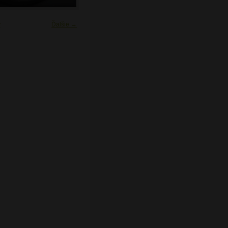
y
Ďalšie →