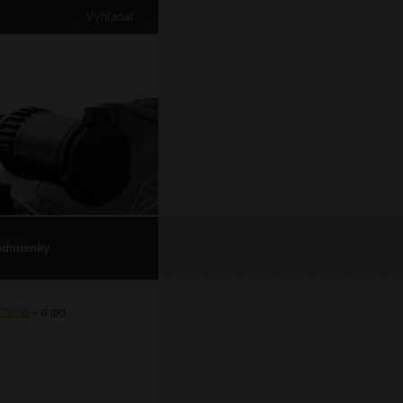
odmienky
-25x56
»
d.jpg