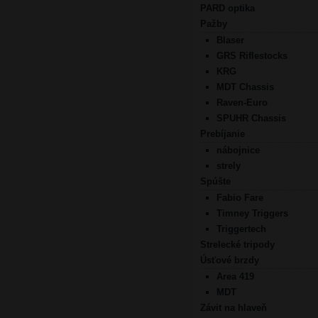
PARD optika
Pažby
Blaser
GRS Riflestocks
KRG
MDT Chassis
Raven-Euro
SPUHR Chassis
Prebíjanie
nábojnice
strely
Spúšte
Fabio Fare
Timney Triggers
Triggertech
Strelecké tripody
Úsťové brzdy
Area 419
MDT
Závit na hlaveň