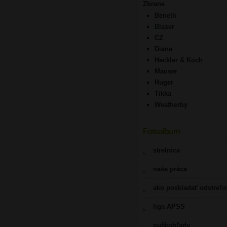
Zbrane
Benelli
Blaser
CZ
Diana
Heckler & Koch
Mauser
Ruger
Tikka
Weatherby
Fotoalbum
strelnica
naša práca
ako poskladať odstreľ
liga APSS
puškohľady