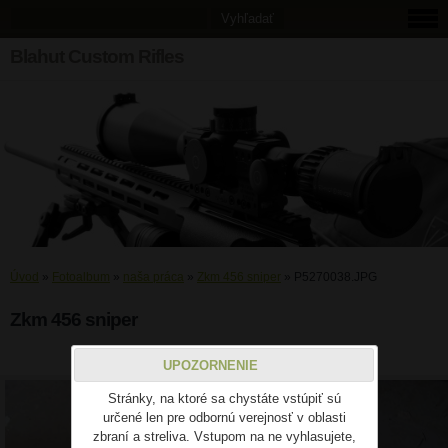
Blahut Custom Rifles
Úvod
»
Fotoalbum
»
naša práca
»
Zkm 456 sniper
»
P5270038.JPG
Zkm 456 sniper
P5270038.JPG
UPOZORNENIE
Stránky, na ktoré sa chystáte vstúpiť sú
určené len pre odbornú verejnosť v oblasti
zbraní a streliva. Vstupom na ne vyhlasujete,