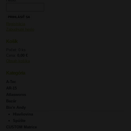
Heslo:
Registrácia
Zabudnuté heslo
Košík
Počet: 0 ks
Cena:
0,00 €
Obsah košíka
Kategória
A-Tec
AR-15
Atlasworxs
Bazár
Bix'n Andy
Hlavňovina
Spúšte
CUSTOM Matrice