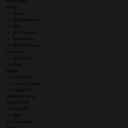
PARD optika
Pažby
Blaser
GRS Riflestocks
KRG
MDT Chassis
Raven-Euro
SPUHR Chassis
Prebíjanie
nábojnice
strely
Spúšte
Fabio Fare
Timney Triggers
Triggertech
Strelecké tripody
Úsťové brzdy
Area 419
MDT
Závit na hlaveň
Zbrane