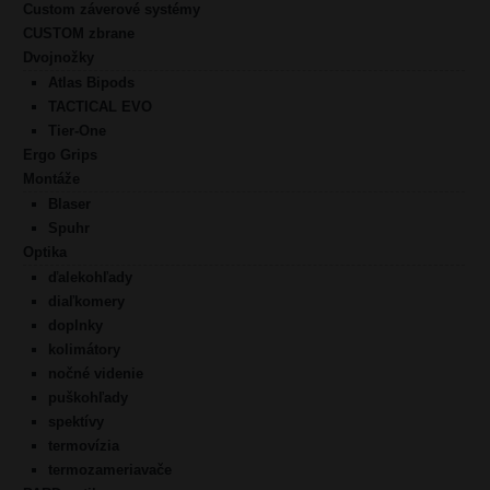
Custom záverové systémy
CUSTOM zbrane
Dvojnožky
Atlas Bipods
TACTICAL EVO
Tier-One
Ergo Grips
Montáže
Blaser
Spuhr
Optika
ďalekohľady
diaľkomery
doplnky
kolimátory
nočné videnie
puškohľady
spektívy
termovízia
termozameriavače