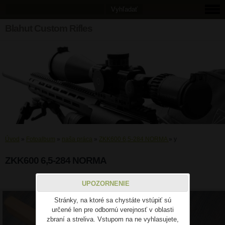
Blahut Custom Rifles
Úvod
»
Fotoalbum
»
naša práca
»
ZKK600 6,5-284 NORMA
»
y
ZKK600 6,5-284 NORMA
y
UPOZORNENIE
Stránky, na ktoré sa chystáte vstúpiť sú
určené len pre odbornú verejnosť v oblasti
zbraní a streliva. Vstupom na ne vyhlasujete,