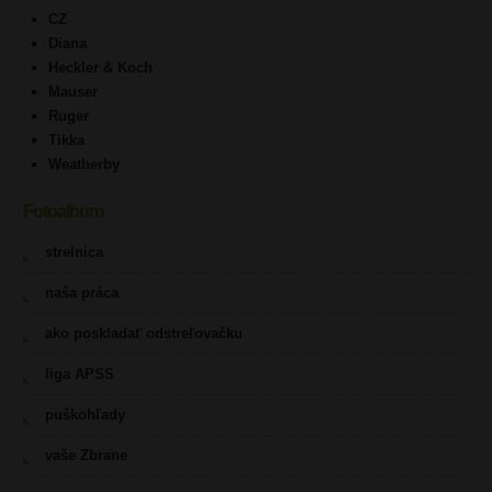
CZ
Diana
Heckler & Koch
Mauser
Ruger
Tikka
Weatherby
Fotoalbum
strelnica
naša práca
ako poskladať odstreľovačku
liga APSS
puškohľady
vaše Zbrane