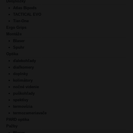
Dvojnožky
Atlas Bipods
TACTICAL EVO
Tier-One
Ergo Grips
Montáže
Blaser
Spuhr
Optika
ďalekohľady
diaľkomery
doplnky
kolimátory
nočné videnie
puškohľady
spektívy
termovízia
termozameriavače
PARD optika
Pažby
Blaser