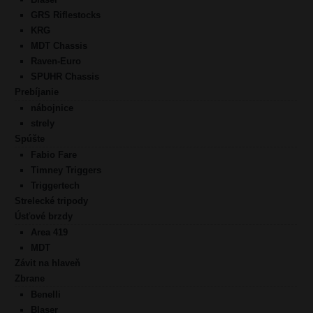
GRS Riflestocks
KRG
MDT Chassis
Raven-Euro
SPUHR Chassis
Prebíjanie
nábojnice
strely
Spúšte
Fabio Fare
Timney Triggers
Triggertech
Strelecké tripody
Úsťové brzdy
Area 419
MDT
Závit na hlaveň
Zbrane
Benelli
Blaser