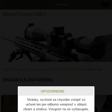
Blahut Custom Rifles
Úvod
»
Fotoalbum
»
naša práca
»
ZKK600 6,5-284 NORMA
»
pillary 1.jpg
ZKK600 6,5-284 NORMA
pillary 1.jpg
UPOZORNENIE
Stránky, na ktoré sa chystáte vstúpiť sú
určené len pre odbornú verejnosť v oblasti
zbraní a streliva. Vstupom na ne vyhlasujete,