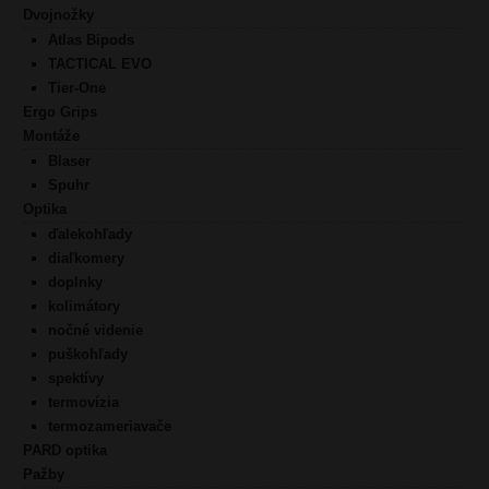
Dvojnožky
Atlas Bipods
TACTICAL EVO
Tier-One
Ergo Grips
Montáže
Blaser
Spuhr
Optika
ďalekohľady
diaľkomery
doplnky
kolimátory
nočné videnie
puškohľady
spektívy
termovízia
termozameriavače
PARD optika
Pažby