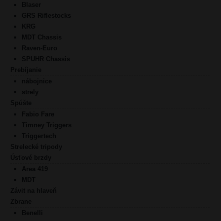
Blaser
GRS Riflestocks
KRG
MDT Chassis
Raven-Euro
SPUHR Chassis
Prebíjanie
nábojnice
strely
Spúšte
Fabio Fare
Timney Triggers
Triggertech
Strelecké tripody
Úsťové brzdy
Area 419
MDT
Závit na hlaveň
Zbrane
Benelli