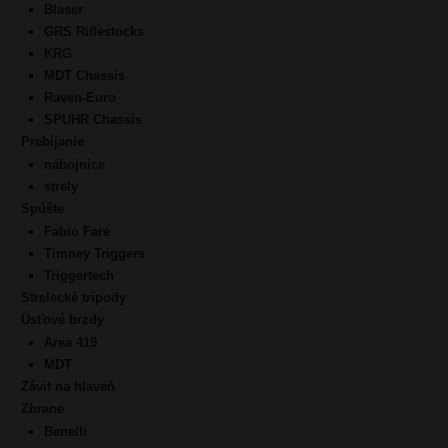
Blaser
GRS Riflestocks
KRG
MDT Chassis
Raven-Euro
SPUHR Chassis
Prebíjanie
nábojnice
strely
Spúšte
Fabio Fare
Timney Triggers
Triggertech
Strelecké tripody
Úsťové brzdy
Area 419
MDT
Závit na hlaveň
Zbrane
Benelli