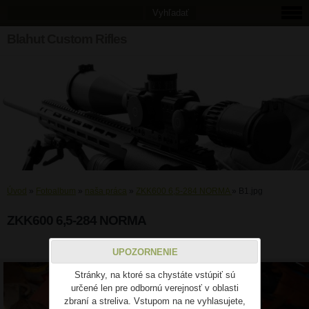
Blahut Custom Rifles
Úvod
»
Fotoalbum
»
naša práca
»
ZKK600 6,5-284 NORMA
»
B1.jpg
ZKK600 6,5-284 NORMA
B1.jpg
UPOZORNENIE
Stránky, na ktoré sa chystáte vstúpiť sú
určené len pre odbornú verejnosť v oblasti
zbraní a streliva. Vstupom na ne vyhlasujete,