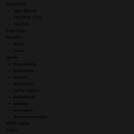
Dvojnožky
Atlas Bipods
TACTICAL EVO
Tier-One
Ergo Grips
Montáže
Blaser
Spuhr
Optika
ďalekohľady
diaľkomery
doplnky
kolimátory
nočné videnie
puškohľady
spektívy
termovízia
termozameriavače
PARD optika
Pažby