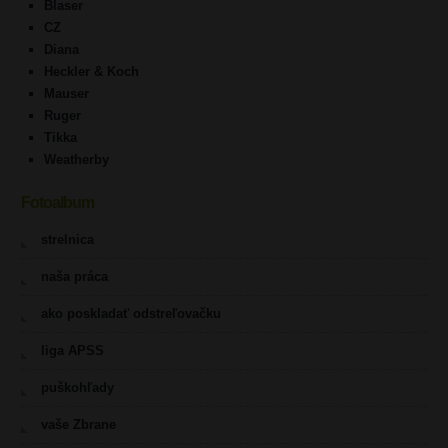
Blaser
CZ
Diana
Heckler & Koch
Mauser
Ruger
Tikka
Weatherby
Fotoalbum
strelnica
naša práca
ako poskladať odstreľovačku
liga APSS
puškohľady
vaše Zbrane