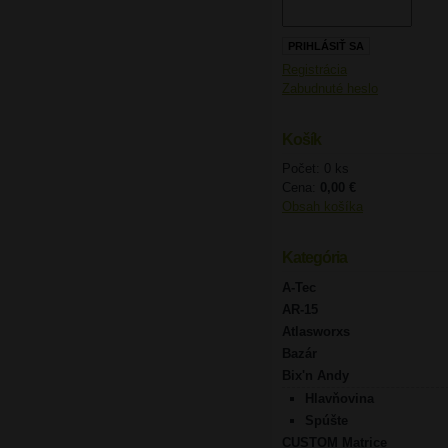
Registrácia
Zabudnuté heslo
Košík
Počet: 0 ks
Cena:
0,00 €
Obsah košíka
Kategória
A-Tec
AR-15
Atlasworxs
Bazár
Bix'n Andy
Hlavňovina
Spúšte
CUSTOM Matrice