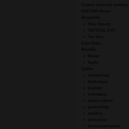
Custom záverové systémy
CUSTOM zbrane
Dvojnožky
Atlas Bipods
TACTICAL EVO
Tier-One
Ergo Grips
Montáže
Blaser
Spuhr
Optika
ďalekohľady
diaľkomery
doplnky
kolimátory
nočné videnie
puškohľady
spektívy
termovízia
termozameriavače