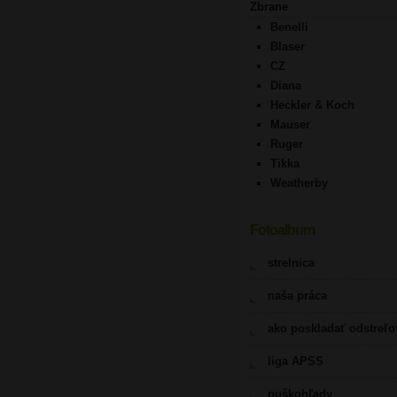
Zbrane
Benelli
Blaser
CZ
Diana
Heckler & Koch
Mauser
Ruger
Tikka
Weatherby
Fotoalbum
strelnica
naša práca
ako poskladať odstreľ
liga APSS
puškohľady