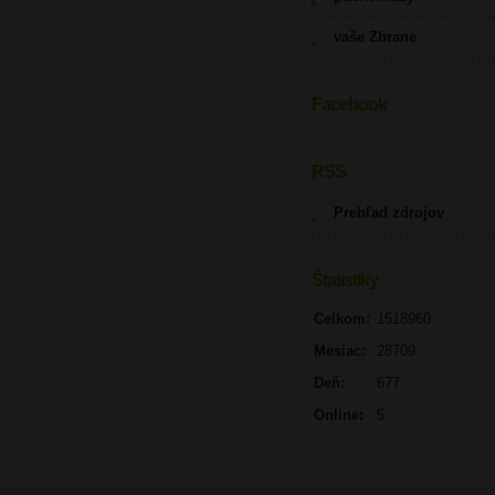
vaše Zbrane
Facebook
UPOZORNENIE
RSS
Prehľad zdrojov
Štatistiky
Celkom:
1518960
Mesiac:
28709
Deň:
677
Online:
5