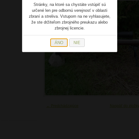
Stránky, na ktoré sa chystáte vstúpiť sú
určené len pre odbornú verejnosť v oblasti
zbraní a streliva. Vstupom na ne vyhlasujete,
že ste držiteľom zbrojného preukazu alebo
zbrojnej licencie.
ÁNO
NIE
← Predchádzajúce
Naspäť do zložk