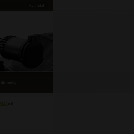
odmienky
ORMA
»
6