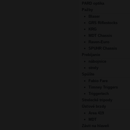
PARD optika
Pažby
Blaser
GRS Riflestocks
KRG
MDT Chassis
Raven-Euro
SPUHR Chassis
Prebíjanie
nábojnice
strely
Spúšte
Fabio Fare
Timney Triggers
Triggertech
Strelecké tripody
Úsťové brzdy
Area 419
MDT
Závit na hlaveň