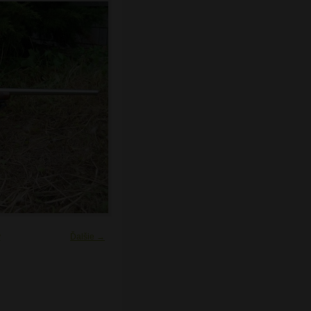
y
Ďalšie →