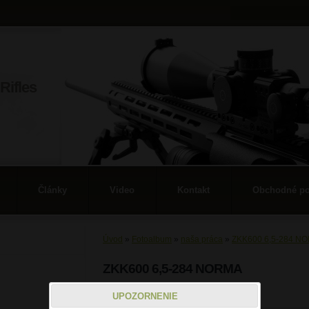
Rifles
Články
Video
Kontakt
Obchodné p
Úvod
»
Fotoalbum
»
naša práca
»
ZKK600 6,5-284 N
ZKK600 6,5-284 NORMA
6
UPOZORNENIE