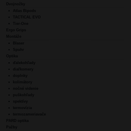
Dvojnožky
Atlas Bipods
TACTICAL EVO
Tier-One
Ergo Grips
Montáže
Blaser
Spuhr
Optika
ďalekohľady
diaľkomery
doplnky
kolimátory
nočné videnie
puškohľady
spektívy
termovízia
termozameriavače
PARD optika
Pažby