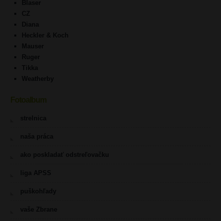
Blaser
CZ
Diana
Heckler & Koch
Mauser
Ruger
Tikka
Weatherby
Fotoalbum
strelnica
naša práca
ako poskladať odstreľovačku
liga APSS
puškohľady
vaše Zbrane