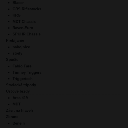
Blaser
GRS Riflestocks
KRG
MDT Chassis
Raven-Euro
SPUHR Chassis
Prebíjanie
nábojnice
strely
Spúšte
Fabio Fare
Timney Triggers
Triggertech
Strelecké tripody
Úsťové brzdy
Area 419
MDT
Závit na hlaveň
Zbrane
Benelli