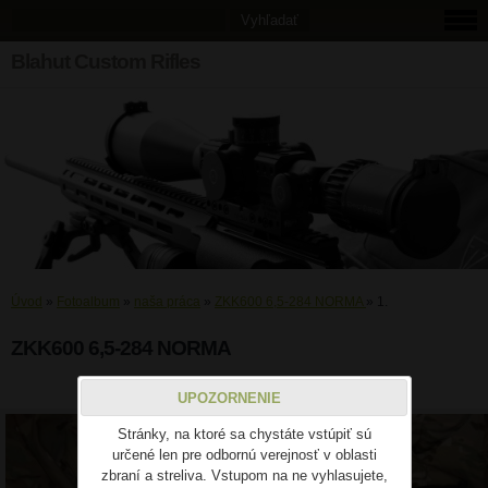
Blahut Custom Rifles
Úvod
»
Fotoalbum
»
naša práca
»
ZKK600 6,5-284 NORMA
»
1.
ZKK600 6,5-284 NORMA
1.
UPOZORNENIE
Stránky, na ktoré sa chystáte vstúpiť sú
určené len pre odbornú verejnosť v oblasti
zbraní a streliva. Vstupom na ne vyhlasujete,