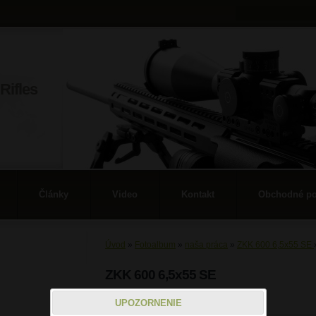
Rifles
Články
Video
Kontakt
Obchodné p
Úvod
»
Fotoalbum
»
naša práca
»
ZKK 600 6,5x55 SE
ZKK 600 6,5x55 SE
8
UPOZORNENIE