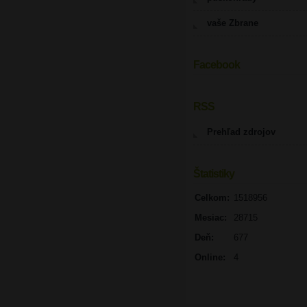
vaše Zbrane
Facebook
UPOZORNENIE
RSS
Prehľad zdrojov
Štatistiky
Celkom:
1518956
Mesiac:
28715
Deň:
677
Online:
4