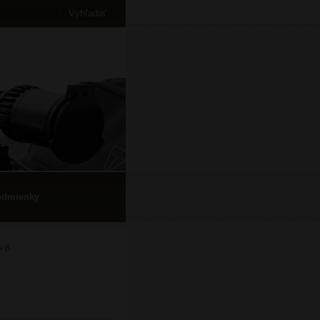
odmienky
»
8