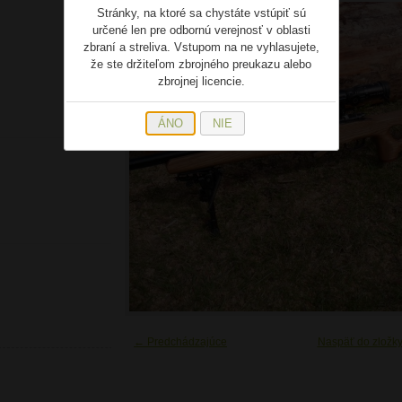
Stránky, na ktoré sa chystáte vstúpiť sú
určené len pre odbornú verejnosť v oblasti
zbraní a streliva. Vstupom na ne vyhlasujete,
že ste držiteľom zbrojného preukazu alebo
zbrojnej licencie.
ÁNO
NIE
← Predchádzajúce
Naspäť do zložk