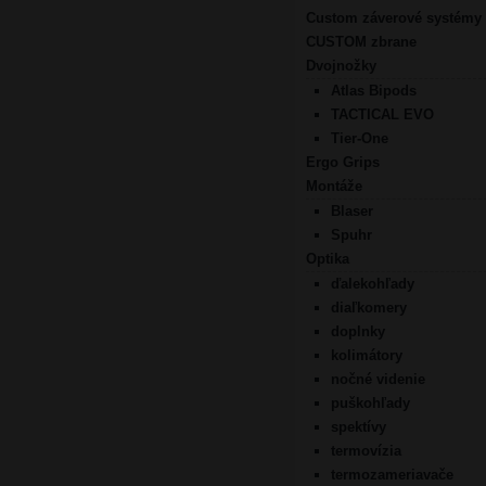
Custom záverové systémy
CUSTOM zbrane
Dvojnožky
Atlas Bipods
TACTICAL EVO
Tier-One
Ergo Grips
Montáže
Blaser
Spuhr
Optika
ďalekohľady
diaľkomery
doplnky
kolimátory
nočné videnie
puškohľady
spektívy
termovízia
termozameriavače