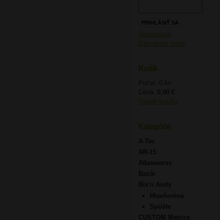
Registrácia
Zabudnuté heslo
Košík
Počet: 0 ks
Cena:
0,00 €
Obsah košíka
Kategória
A-Tec
AR-15
Atlasworxs
Bazár
Bix'n Andy
Hlavňovina
Spúšte
CUSTOM Matrice