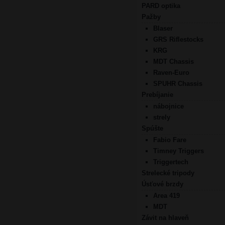
PARD optika
Pažby
Blaser
GRS Riflestocks
KRG
MDT Chassis
Raven-Euro
SPUHR Chassis
Prebíjanie
nábojnice
strely
Spúšte
Fabio Fare
Timney Triggers
Triggertech
Strelecké tripody
Úsťové brzdy
Area 419
MDT
Závit na hlaveň