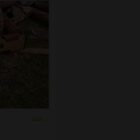
y
Ďalšie →