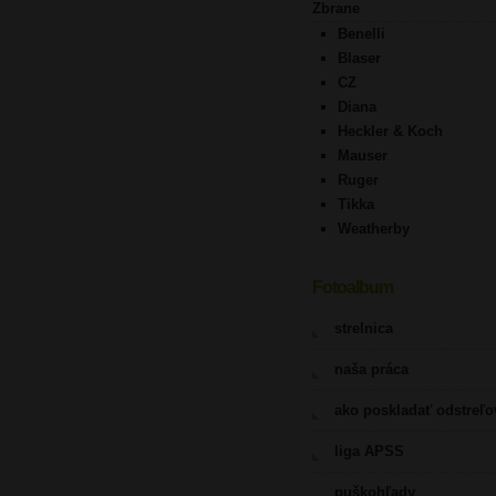
Zbrane
Benelli
Blaser
CZ
Diana
Heckler & Koch
Mauser
Ruger
Tikka
Weatherby
Fotoalbum
strelnica
naša práca
ako poskladať odstreľ
liga APSS
puškohľady