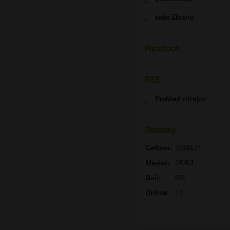
vaše Zbrane
Facebook
UPOZORNENIE
RSS
Prehľad zdrojov
Štatistiky
Celkom:
1519642
Mesiac:
28568
Deň:
692
Online:
12