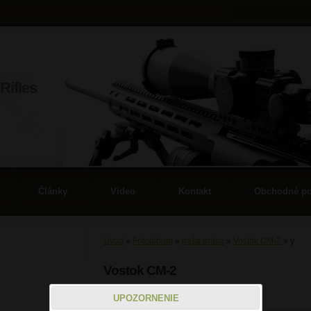
Rifles
Články
Video
Kontakt
Obchodné p
Úvod
»
Fotoalbum
»
naša práca
»
Vostok CM-2
»
y
Vostok CM-2
y
UPOZORNENIE