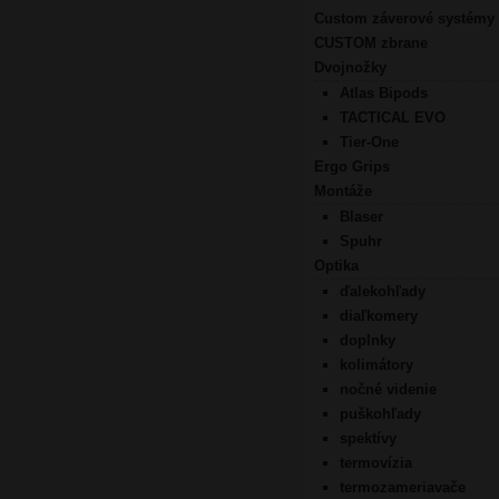
Custom záverové systémy
CUSTOM zbrane
Dvojnožky
Atlas Bipods
TACTICAL EVO
Tier-One
Ergo Grips
Montáže
Blaser
Spuhr
Optika
ďalekohľady
diaľkomery
doplnky
kolimátory
nočné videnie
puškohľady
spektívy
termovízia
termozameriavače