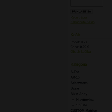
Registrácia
Zabudnuté heslo
Košík
Počet: 0 ks
Cena:
0,00 €
Obsah košíka
Kategória
A-Tec
AR-15
Atlasworxs
Bazár
Bix'n Andy
Hlavňovina
Spúšte
CUSTOM Matrice