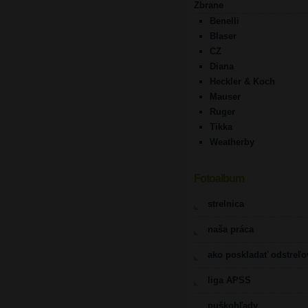
Zbrane
Benelli
Blaser
CZ
Diana
Heckler & Koch
Mauser
Ruger
Tikka
Weatherby
Fotoalbum
strelnica
naša práca
ako poskladať odstreľ
liga APSS
puškohľady