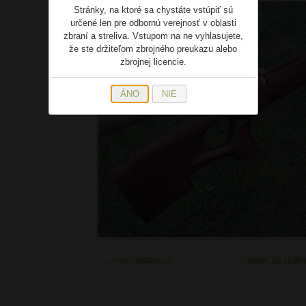
Stránky, na ktoré sa chystáte vstúpiť sú
určené len pre odbornú verejnosť v oblasti
zbraní a streliva. Vstupom na ne vyhlasujete,
že ste držiteľom zbrojného preukazu alebo
zbrojnej licencie.
ÁNO
NIE
← Predchádzajúce
Naspäť do zložk