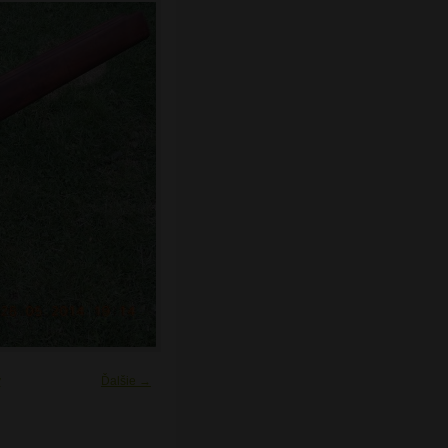
y
Ďalšie →