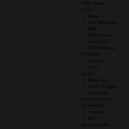
PARD optika
Pažby
Blaser
GRS Riflestocks
KRG
MDT Chassis
Raven-Euro
SPUHR Chassis
Prebíjanie
nábojnice
strely
Spúšte
Fabio Fare
Timney Triggers
Triggertech
Strelecké tripody
Úsťové brzdy
Area 419
MDT
Závit na hlaveň