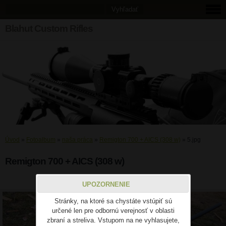
Blahut Custom Rifles
Úvod
»
Fotoalbum
»
naša práca
»
Remigton 700 + AICS (308 w)
»
5.jpg
Remigton 700 + AICS (308 w)
5.jpg
UPOZORNENIE
Stránky, na ktoré sa chystáte vstúpiť sú
určené len pre odbornú verejnosť v oblasti
zbraní a streliva. Vstupom na ne vyhlasujete,