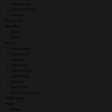
Atlas Bipods
TACTICAL EVO
Tier-One
Ergo Grips
Montáže
Blaser
Spuhr
Optika
ďalekohľady
diaľkomery
doplnky
kolimátory
nočné videnie
puškohľady
spektívy
termovízia
termozameriavače
PARD optika
Pažby
Blaser