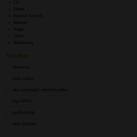
CZ
Diana
Heckler & Koch
Mauser
Ruger
Tikka
Weatherby
Fotoalbum
strelnica
naša práca
ako poskladať odstreľovačku
liga APSS
puškohľady
vaše Zbrane