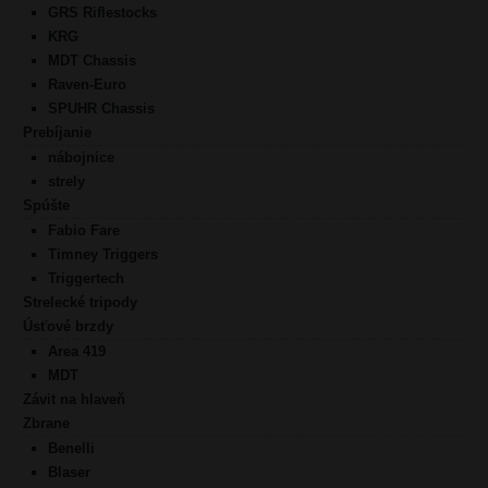
GRS Riflestocks
KRG
MDT Chassis
Raven-Euro
SPUHR Chassis
Prebíjanie
nábojnice
strely
Spúšte
Fabio Fare
Timney Triggers
Triggertech
Strelecké tripody
Úsťové brzdy
Area 419
MDT
Závit na hlaveň
Zbrane
Benelli
Blaser