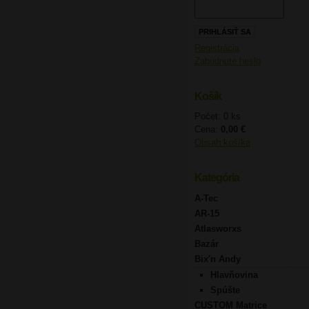
Registrácia
Zabudnuté heslo
Košík
Počet: 0 ks
Cena:
0,00 €
Obsah košíka
Kategória
A-Tec
AR-15
Atlasworxs
Bazár
Bix'n Andy
Hlavňovina
Spúšte
CUSTOM Matrice