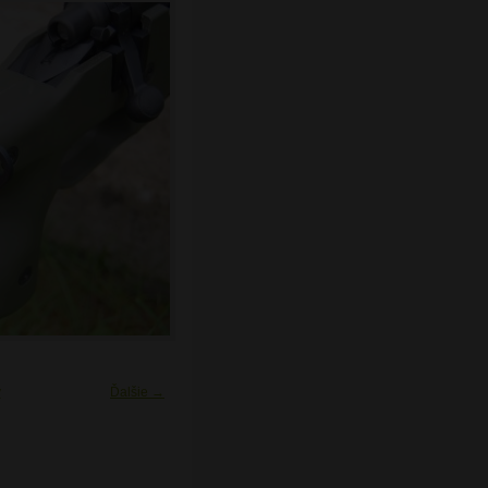
y
Ďalšie →