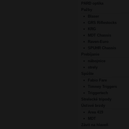
PARD optika
Pažby
Blaser
GRS Riflestocks
KRG
MDT Chassis
Raven-Euro
SPUHR Chassis
Prebíjanie
nábojnice
strely
Spúšte
Fabio Fare
Timney Triggers
Triggertech
Strelecké tripody
Úsťové brzdy
Area 419
MDT
Závit na hlaveň