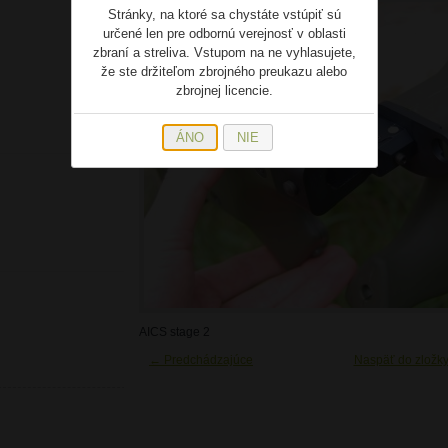
Stránky, na ktoré sa chystáte vstúpiť sú
určené len pre odbornú verejnosť v oblasti
zbraní a streliva. Vstupom na ne vyhlasujete,
že ste držiteľom zbrojného preukazu alebo
zbrojnej licencie.
ÁNO
NIE
AICS stage 2
← Predchádzajúce
Naspäť do zložk