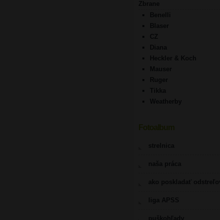
Zbrane
Benelli
Blaser
CZ
Diana
Heckler & Koch
Mauser
Ruger
Tikka
Weatherby
Fotoalbum
strelnica
naša práca
ako poskladať odstreľ
liga APSS
puškohľady