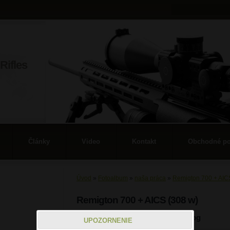
Rifles
Články
Video
Kontakt
Obchodné p
Úvod
»
Fotoalbum
»
naša práca
»
Remigton 700 + AIC
Remigton 700 + AICS (308 w)
3.jpg
UPOZORNENIE