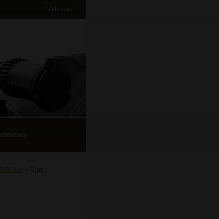
odmienky
S (308 w)
»
3.jpg