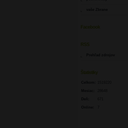
vaše Zbrane
Facebook
UPOZORNENIE
RSS
Prehľad zdrojov
Štatistiky
Celkom:
1519220
Mesiac:
28648
Deň:
671
Online:
7