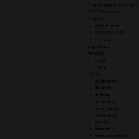
Custom záverové systémy
CUSTOM zbrane
Dvojnožky
Atlas Bipods
TACTICAL EVO
Tier-One
Ergo Grips
Montáže
Blaser
Spuhr
Optika
ďalekohľady
diaľkomery
doplnky
kolimátory
nočné videnie
puškohľady
spektívy
termovízia
termozameriavače