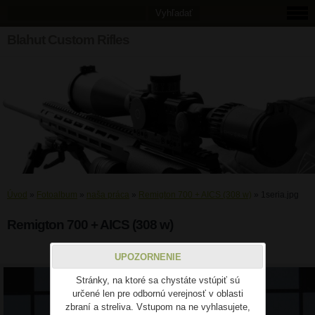
Blahut Custom Rifles
Úvod
»
Fotoalbum
»
naša práca
»
Remigton 700 + AICS (308 w)
»
1seria.jpg
Remigton 700 + AICS (308 w)
1seria.jpg
UPOZORNENIE
Stránky, na ktoré sa chystáte vstúpiť sú
určené len pre odbornú verejnosť v oblasti
zbraní a streliva. Vstupom na ne vyhlasujete,