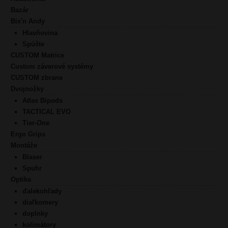
Bazár
Bix'n Andy
Hlavňovina
Spúšte
CUSTOM Matrice
Custom záverové systémy
CUSTOM zbrane
Dvojnožky
Atlas Bipods
TACTICAL EVO
Tier-One
Ergo Grips
Montáže
Blaser
Spuhr
Optika
ďalekohľady
diaľkomery
doplnky
kolimátory