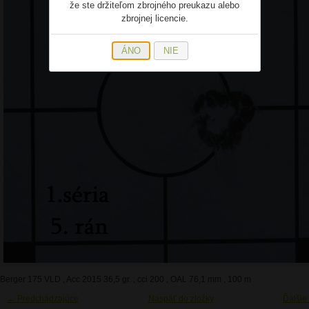
že ste držiteľom zbrojného preukazu alebo
zbrojnej licencie.
ÁNO
NIE
Berger 175 VLD , Acc 2015 36,5 gr. , cci 200 , OAL 76,1 mm , 100 m
← Predchádzajúce
Naspäť do zložky
Ďalšie