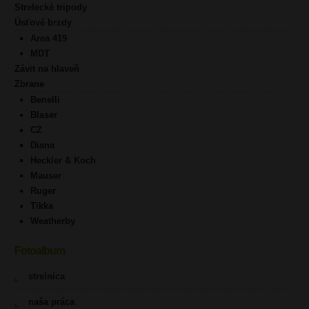
Strelecké tripody
Úsťové brzdy
Area 419
MDT
Závit na hlaveň
Zbrane
Benelli
Blaser
CZ
Diana
Heckler & Koch
Mauser
Ruger
Tikka
Weatherby
Fotoalbum
strelnica
naša práca