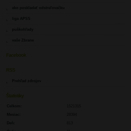
ako poskladať odstreľovačku
liga APSS
puškohľady
vaše Zbrane
Facebook
RSS
Prehľad zdrojov
Štatistiky
Celkom:
1521315
Mesiac:
28394
Deň:
813