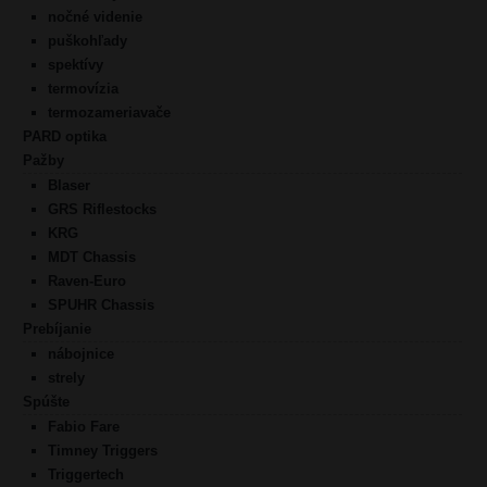
nočné videnie
puškohľady
spektívy
termovízia
termozameriavače
PARD optika
Pažby
Blaser
GRS Riflestocks
KRG
MDT Chassis
Raven-Euro
SPUHR Chassis
Prebíjanie
nábojnice
strely
Spúšte
Fabio Fare
Timney Triggers
Triggertech