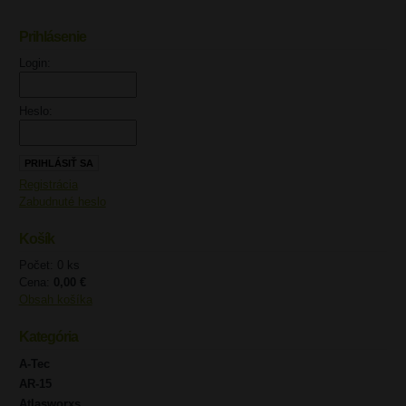
Prihlásenie
UPOZORNENIE
Login:
Heslo:
Registrácia
Zabudnuté heslo
Košík
Počet: 0 ks
Cena:
0,00 €
Obsah košíka
Kategória
A-Tec
AR-15
Atlasworxs