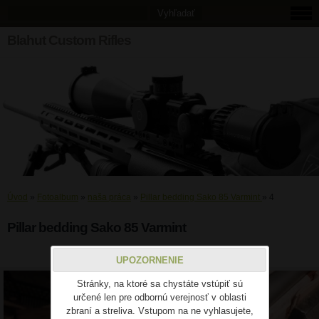
Blahut Custom Rifles
Úvod
»
Fotoalbum
»
naša práca
»
Pillar bedding Sako 85 Varmint
»
4
Pillar bedding Sako 85 Varmint
4
UPOZORNENIE
Stránky, na ktoré sa chystáte vstúpiť sú
určené len pre odbornú verejnosť v oblasti
zbraní a streliva. Vstupom na ne vyhlasujete,