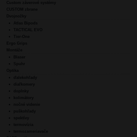
Custom záverové systémy
CUSTOM zbrane
Dvojnožky
Atlas Bipods
TACTICAL EVO
Tier-One
Ergo Grips
Montáže
Blaser
Spuhr
Optika
ďalekohľady
diaľkomery
doplnky
kolimátory
nočné videnie
puškohľady
spektívy
termovízia
termozameriavače