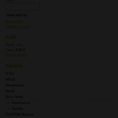
Heslo:
Registrácia
Zabudnuté heslo
Košík
Počet: 0 ks
Cena:
0,00 €
Obsah košíka
Kategória
A-Tec
AR-15
Atlasworxs
Bazár
Bix'n Andy
Hlavňovina
Spúšte
CUSTOM Matrice