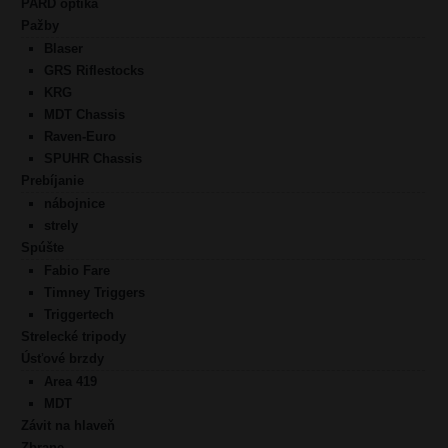
PARD optika
Pažby
Blaser
GRS Riflestocks
KRG
MDT Chassis
Raven-Euro
SPUHR Chassis
Prebíjanie
nábojnice
strely
Spúšte
Fabio Fare
Timney Triggers
Triggertech
Strelecké tripody
Úsťové brzdy
Area 419
MDT
Závit na hlaveň
Zbrane