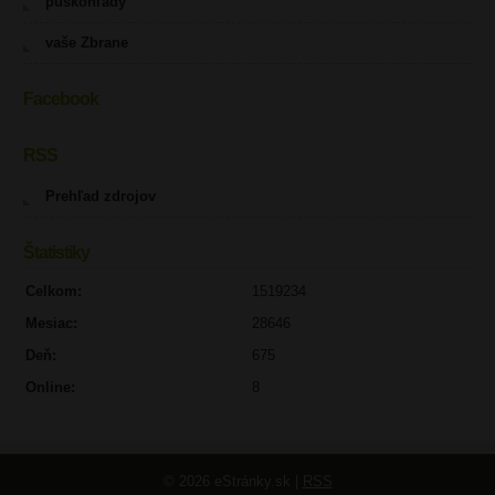
puškohľady
vaše Zbrane
Facebook
RSS
Prehľad zdrojov
Štatistiky
Celkom:
1519234
Mesiac:
28646
Deň:
675
Online:
8
© 2026 eStránky.sk
|
RSS