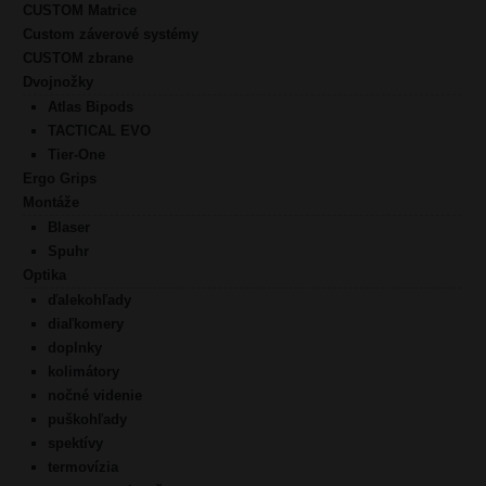
CUSTOM Matrice
Custom záverové systémy
CUSTOM zbrane
Dvojnožky
Atlas Bipods
TACTICAL EVO
Tier-One
Ergo Grips
Montáže
Blaser
Spuhr
Optika
ďalekohľady
diaľkomery
doplnky
kolimátory
nočné videnie
puškohľady
spektívy
termovízia