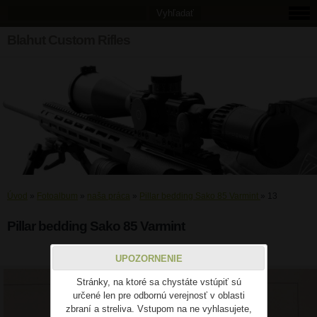
Blahut Custom Rifles
Úvod
»
Fotoalbum
»
naša práca
»
Pillar bedding Sako 85 Varmint
»
13
Pillar bedding Sako 85 Varmint
13
UPOZORNENIE
Stránky, na ktoré sa chystáte vstúpiť sú
určené len pre odbornú verejnosť v oblasti
zbraní a streliva. Vstupom na ne vyhlasujete,