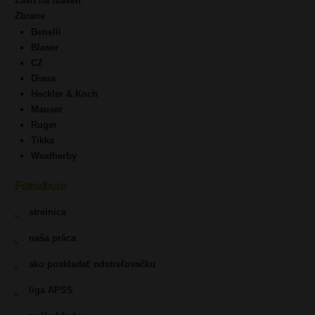
Závit na hlaveň
Zbrane
Benelli
Blaser
CZ
Diana
Heckler & Koch
Mauser
Ruger
Tikka
Weatherby
Fotoalbum
strelnica
naša práca
ako poskladať odstreľovačku
liga APSS