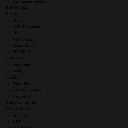
termozameriavače
PARD optika
Pažby
Blaser
GRS Riflestocks
KRG
MDT Chassis
Raven-Euro
SPUHR Chassis
Prebíjanie
nábojnice
strely
Spúšte
Fabio Fare
Timney Triggers
Triggertech
Strelecké tripody
Úsťové brzdy
Area 419
MDT