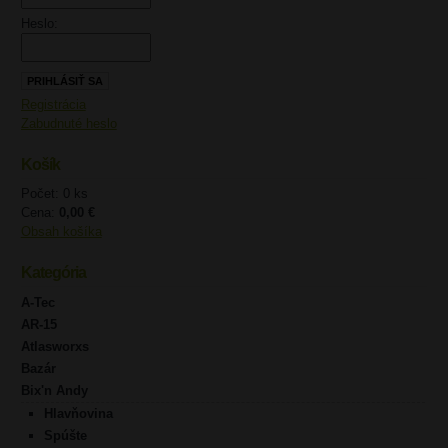
Heslo:
Registrácia
Zabudnuté heslo
Košík
Počet: 0 ks
Cena:
0,00 €
Obsah košíka
Kategória
A-Tec
AR-15
Atlasworxs
Bazár
Bix'n Andy
Hlavňovina
Spúšte