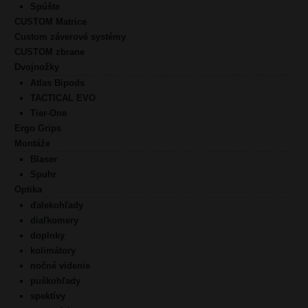
Spúšte
CUSTOM Matrice
Custom záverové systémy
CUSTOM zbrane
Dvojnožky
Atlas Bipods
TACTICAL EVO
Tier-One
Ergo Grips
Montáže
Blaser
Spuhr
Optika
ďalekohľady
diaľkomery
doplnky
kolimátory
nočné videnie
puškohľady
spektívy