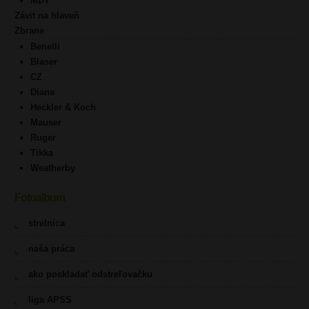
MDT
Závit na hlaveň
Zbrane
Benelli
Blaser
CZ
Diana
Heckler & Koch
Mauser
Ruger
Tikka
Weatherby
Fotoalbum
strelnica
naša práca
ako poskladať odstreľovačku
liga APSS