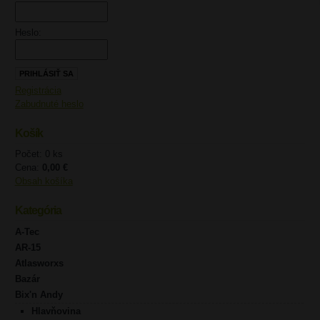
Heslo:
Registrácia
Zabudnuté heslo
Košík
Počet: 0 ks
Cena:
0,00 €
Obsah košíka
Kategória
A-Tec
AR-15
Atlasworxs
Bazár
Bix'n Andy
Hlavňovina