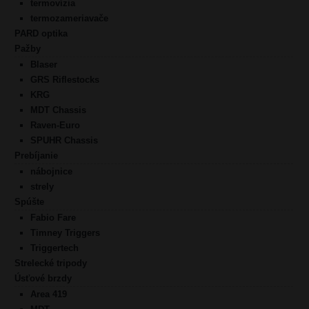
termovízia
termozameriavače
PARD optika
Pažby
Blaser
GRS Riflestocks
KRG
MDT Chassis
Raven-Euro
SPUHR Chassis
Prebíjanie
nábojnice
strely
Spúšte
Fabio Fare
Timney Triggers
Triggertech
Strelecké tripody
Úsťové brzdy
Area 419