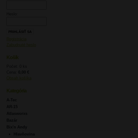
Heslo:
Registrácia
Zabudnuté heslo
Košík
Počet: 0 ks
Cena:
0,00 €
Obsah košíka
Kategória
A-Tec
AR-15
Atlasworxs
Bazár
Bix'n Andy
Hlavňovina