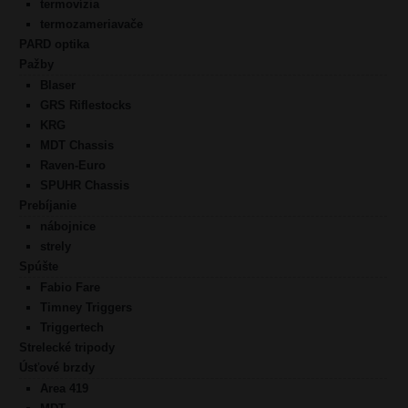
termovízia
termozameriavače
PARD optika
Pažby
Blaser
GRS Riflestocks
KRG
MDT Chassis
Raven-Euro
SPUHR Chassis
Prebíjanie
nábojnice
strely
Spúšte
Fabio Fare
Timney Triggers
Triggertech
Strelecké tripody
Úsťové brzdy
Area 419