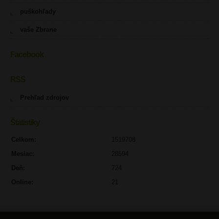
puškohľady
vaše Zbrane
Facebook
RSS
Prehľad zdrojov
Štatistiky
Celkom:
1519708
Mesiac:
28594
Deň:
724
Online:
21