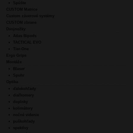
Spúšte
CUSTOM Matrice
Custom záverové systémy
CUSTOM zbrane
Dvojnožky
Atlas Bipods
TACTICAL EVO
Tier-One
Ergo Grips
Montáže
Blaser
Spuhr
Optika
ďalekohľady
diaľkomery
doplnky
kolimátory
nočné videnie
puškohľady
spektívy