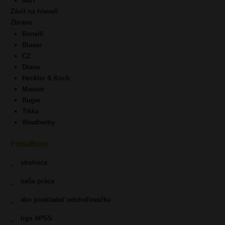
MDT
Závit na hlaveň
Zbrane
Benelli
Blaser
CZ
Diana
Heckler & Koch
Mauser
Ruger
Tikka
Weatherby
Fotoalbum
strelnica
naša práca
ako poskladať odstreľovačku
liga APSS