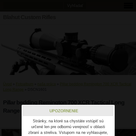
Blahut Custom Rifles
Úvod
»
Fotoalbum
»
naša práca
»
Pillar bedding Remington 700 XCR Tactical
Long Range
»
DSCN1601
Pillar bedding Remington 700 XCR Tactical Long
Range
UPOZORNENIE
Stránky, na ktoré sa chystáte vstúpiť sú
DSCN1601
určené len pre odbornú verejnosť v oblasti
zbraní a streliva. Vstupom na ne vyhlasujete,