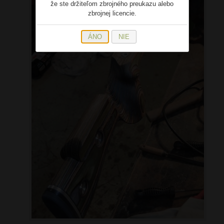
že ste držiteľom zbrojného preukazu alebo
zbrojnej licencie.
ÁNO
NIE