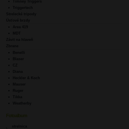
Timney Triggers
Triggertech
Strelecké tripody
Úsťové brzdy
Area 419
MDT
Závit na hlaveň
Zbrane
Benelli
Blaser
CZ
Diana
Heckler & Koch
Mauser
Ruger
Tikka
Weatherby
Fotoalbum
strelnica