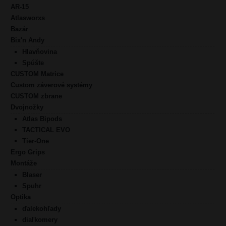
AR-15
Atlasworxs
Bazár
Bix'n Andy
Hlavňovina
Spúšte
CUSTOM Matrice
Custom záverové systémy
CUSTOM zbrane
Dvojnožky
Atlas Bipods
TACTICAL EVO
Tier-One
Ergo Grips
Montáže
Blaser
Spuhr
Optika
ďalekohľady
diaľkomery