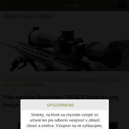
Blahut Custom Rifles
Úvod
»
Fotoalbum
»
naša práca
»
Pillar bedding Remington 700 XCR Tactical
Long Range
»
DSCN1580
Pillar bedding Remington 700 XCR Tactical Long
Range
UPOZORNENIE
Stránky, na ktoré sa chystáte vstúpiť sú
DSCN1580
určené len pre odbornú verejnosť v oblasti
zbraní a streliva. Vstupom na ne vyhlasujete,