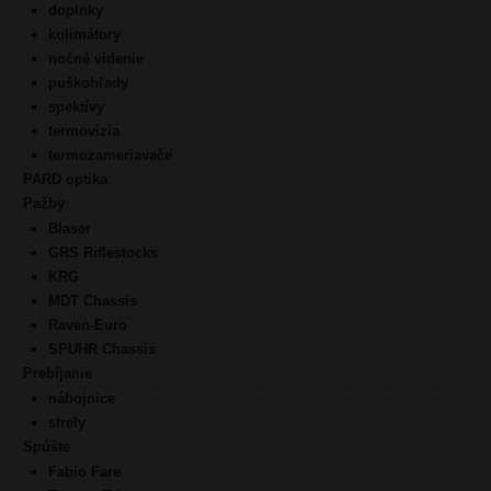
doplnky
kolimátory
nočné videnie
puškohľady
spektívy
termovízia
termozameriavače
PARD optika
Pažby
Blaser
GRS Riflestocks
KRG
MDT Chassis
Raven-Euro
SPUHR Chassis
Prebíjanie
nábojnice
strely
Spúšte
Fabio Fare