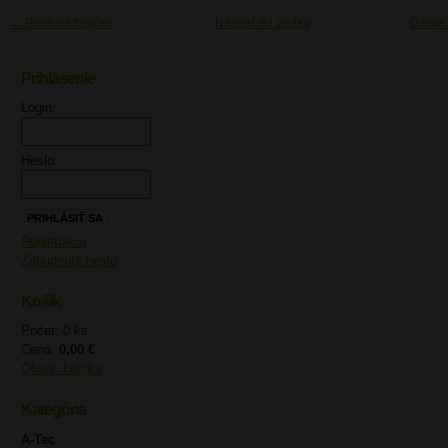
← Predchádzajúce
Naspäť do zložky
Ďalšie
Prihlásenie
UPOZORNENIE
Login:
Heslo:
Registrácia
Zabudnuté heslo
Košík
Počet: 0 ks
Cena:
0,00 €
Obsah košíka
Kategória
A-Tec