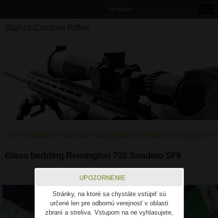
Blahut Custom Rifles
Úvod
»
Fotoalbum
»
naša práca
»
Glass bedding Remington 700 Sendero SFII
Glass bedding Remington 700 Sendero SFII
f
UPOZORNENIE
Stránky, na ktoré sa chystáte vstúpiť sú
určené len pre odbornú verejnosť v oblasti
zbraní a streliva. Vstupom na ne vyhlasujete,