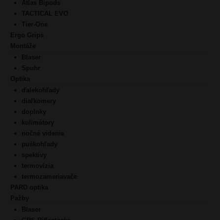
Atlas Bipods
TACTICAL EVO
Tier-One
Ergo Grips
Montáže
Blaser
Spuhr
Optika
ďalekohľady
diaľkomery
doplnky
kolimátory
nočné videnie
puškohľady
spektívy
termovízia
termozameriavače
PARD optika
Pažby
Blaser