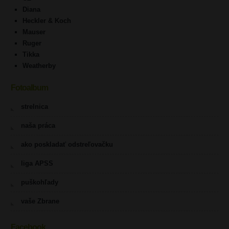
Diana
Heckler & Koch
Mauser
Ruger
Tikka
Weatherby
Fotoalbum
strelnica
naša práca
ako poskladať odstreľovačku
liga APSS
puškohľady
vaše Zbrane
Facebook