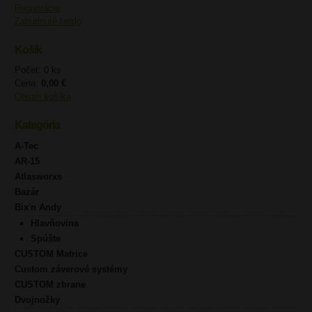
Registrácia
Zabudnuté heslo
Košík
Počet: 0 ks
Cena:
0,00 €
Obsah košíka
Kategória
A-Tec
AR-15
Atlasworxs
Bazár
Bix'n Andy
Hlavňovina
Spúšte
CUSTOM Matrice
Custom záverové systémy
CUSTOM zbrane
Dvojnožky