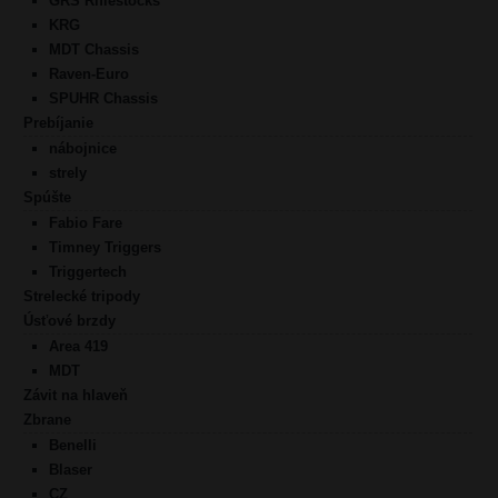
GRS Riflestocks
KRG
MDT Chassis
Raven-Euro
SPUHR Chassis
Prebíjanie
nábojnice
strely
Spúšte
Fabio Fare
Timney Triggers
Triggertech
Strelecké tripody
Úsťové brzdy
Area 419
MDT
Závit na hlaveň
Zbrane
Benelli
Blaser
CZ