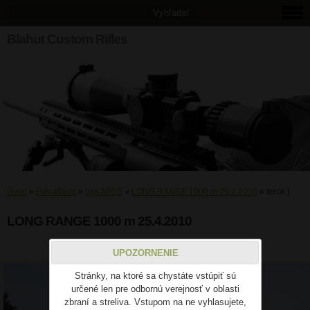
Blahut Custom Rifles
Úvod
»
Fotoalbum
»
liga APSS
»
LONG RANGE 1000 m 25.4.2010
»
terce:)
LONG RANGE 1000 m 25.4.2010
terce:)
UPOZORNENIE
Stránky, na ktoré sa chystáte vstúpiť sú
určené len pre odbornú verejnosť v oblasti
zbraní a streliva. Vstupom na ne vyhlasujete,