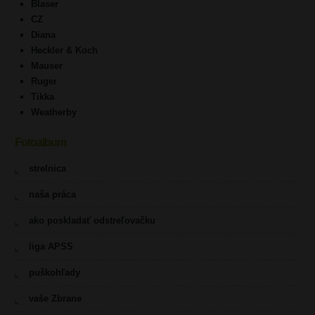
Blaser
CZ
Diana
Heckler & Koch
Mauser
Ruger
Tikka
Weatherby
Fotoalbum
strelnica
naša práca
ako poskladať odstreľovačku
liga APSS
puškohľady
vaše Zbrane