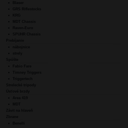
Blaser
GRS Riflestocks
KRG
MDT Chassis
Raven-Euro
SPUHR Chassis
Prebíjanie
nábojnice
strely
Spúšte
Fabio Fare
Timney Triggers
Triggertech
Strelecké tripody
Úsťové brzdy
Area 419
MDT
Závit na hlaveň
Zbrane
Benelli