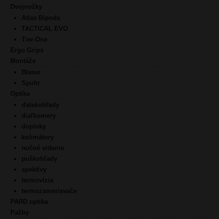
Dvojnožky
Atlas Bipods
TACTICAL EVO
Tier-One
Ergo Grips
Montáže
Blaser
Spuhr
Optika
ďalekohľady
diaľkomery
doplnky
kolimátory
nočné videnie
puškohľady
spektívy
termovízia
termozameriavače
PARD optika
Pažby