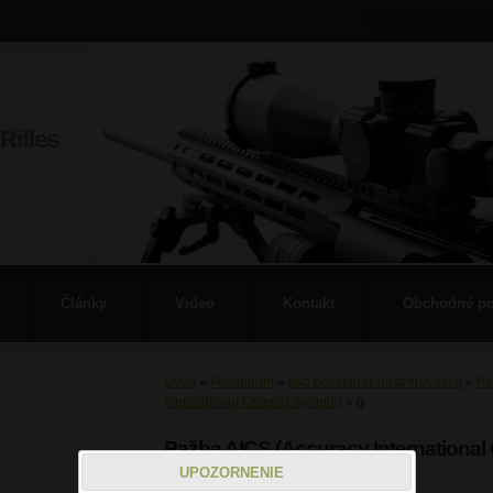
Rifles
Články
Video
Kontakt
Obchodné p
Úvod
»
Fotoalbum
»
ako poskladať odstreľovačku
»
Pa
International Chassis System)
»
g
Pažba AICS (Accuracy International
UPOZORNENIE
g