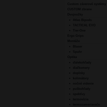
Custom záverové systémy
CUSTOM zbrane
Dvojnožky
Atlas Bipods
TACTICAL EVO
Tier-One
Ergo Grips
Montáže
Blaser
Spuhr
Optika
ďalekohľady
diaľkomery
doplnky
kolimátory
nočné videnie
puškohľady
spektívy
termovízia
termozameriavače