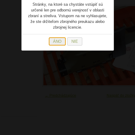
Stránky, na ktoré sa chystáte vstúpiť sú
určené len pre odbornú verejnosť v oblasti
zbraní a streliva. Vstupom na ne vyhlasujete,
že ste držiteľom zbrojného preukazu alebo
zbrojnej licencie.
ÁNO
NIE
← Predchádzajúce
Naspäť do zložk