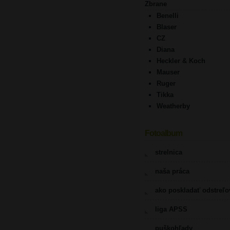
Zbrane
Benelli
Blaser
CZ
Diana
Heckler & Koch
Mauser
Ruger
Tikka
Weatherby
Fotoalbum
strelnica
naša práca
ako poskladať odstreľ
liga APSS
puškohľady