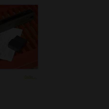
y
Ďalšie →