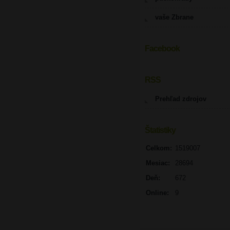
vaše Zbrane
Facebook
UPOZORNENIE
RSS
Prehľad zdrojov
Štatistiky
Celkom:
1519007
Mesiac:
28694
Deň:
672
Online:
9