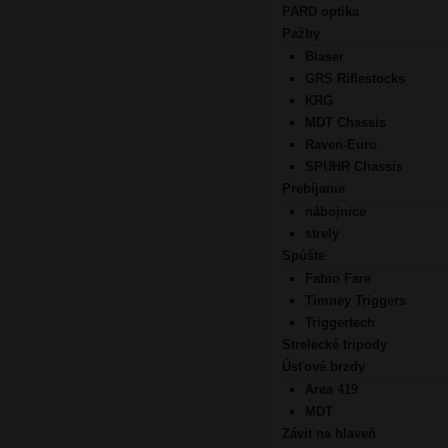
PARD optika
Pažby
Blaser
GRS Riflestocks
KRG
MDT Chassis
Raven-Euro
SPUHR Chassis
Prebíjanie
nábojnice
strely
Spúšte
Fabio Fare
Timney Triggers
Triggertech
Strelecké tripody
Úsťové brzdy
Area 419
MDT
Závit na hlaveň