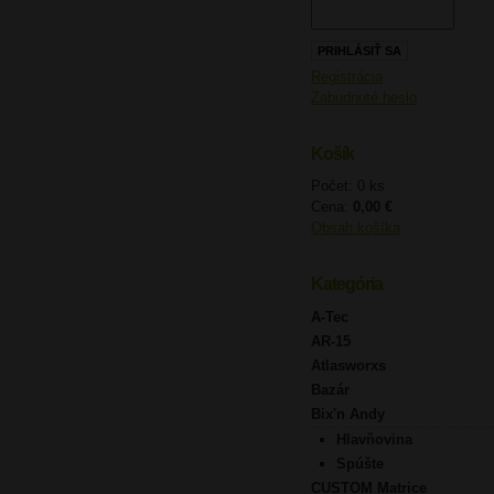
Registrácia
Zabudnuté heslo
Košík
Počet: 0 ks
Cena:
0,00 €
Obsah košíka
Kategória
A-Tec
AR-15
Atlasworxs
Bazár
Bix'n Andy
Hlavňovina
Spúšte
CUSTOM Matrice