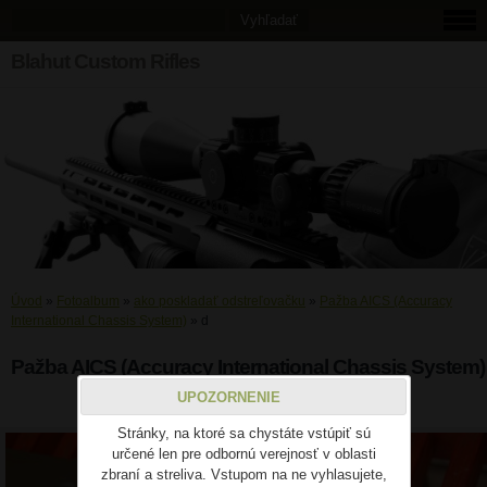
Blahut Custom Rifles
Úvod
»
Fotoalbum
»
ako poskladať odstreľovačku
»
Pažba AICS (Accuracy
International Chassis System)
»
d
Pažba AICS (Accuracy International Chassis System)
UPOZORNENIE
d
Stránky, na ktoré sa chystáte vstúpiť sú
určené len pre odbornú verejnosť v oblasti
zbraní a streliva. Vstupom na ne vyhlasujete,