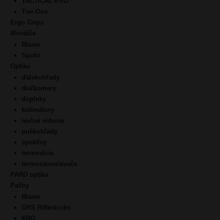
TACTICAL EVO
Tier-One
Ergo Grips
Montáže
Blaser
Spuhr
Optika
ďalekohľady
diaľkomery
doplnky
kolimátory
nočné videnie
puškohľady
spektívy
termovízia
termozameriavače
PARD optika
Pažby
Blaser
GRS Riflestocks
KRG