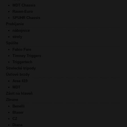
MDT Chassis
Raven-Euro
SPUHR Chassis
Prebíjanie
nábojnice
strely
Spúšte
Fabio Fare
Timney Triggers
Triggertech
Strelecké tripody
Úsťové brzdy
Area 419
MDT
Závit na hlaveň
Zbrane
Benelli
Blaser
CZ
Diana