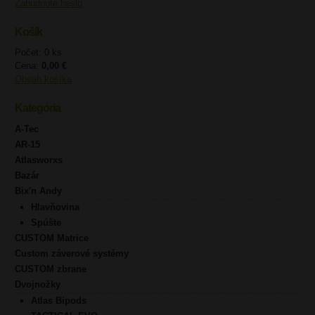
Zabudnuté heslo
Košík
Počet: 0 ks
Cena:
0,00 €
Obsah košíka
Kategória
A-Tec
AR-15
Atlasworxs
Bazár
Bix'n Andy
Hlavňovina
Spúšte
CUSTOM Matrice
Custom záverové systémy
CUSTOM zbrane
Dvojnožky
Atlas Bipods