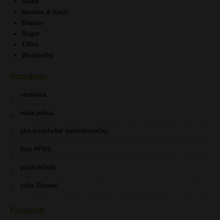
Diana
Heckler & Koch
Mauser
Ruger
Tikka
Weatherby
Fotoalbum
strelnica
naša práca
ako poskladať odstreľovačku
liga APSS
puškohľady
vaše Zbrane
Facebook