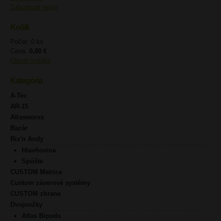
Zabudnuté heslo
Košík
Počet: 0 ks
Cena:
0,00 €
Obsah košíka
Kategória
A-Tec
AR-15
Atlasworxs
Bazár
Bix'n Andy
Hlavňovina
Spúšte
CUSTOM Matrice
Custom záverové systémy
CUSTOM zbrane
Dvojnožky
Atlas Bipods