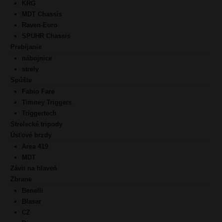
KRG
MDT Chassis
Raven-Euro
SPUHR Chassis
Prebíjanie
nábojnice
strely
Spúšte
Fabio Fare
Timney Triggers
Triggertech
Strelecké tripody
Úsťové brzdy
Area 419
MDT
Závit na hlaveň
Zbrane
Benelli
Blaser
CZ