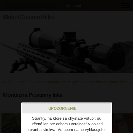
Blahut Custom Rifles
Úvod
»
Fotoalbum
»
ako poskladať odstreľovačku
»
Montážna Picatinny lišta
»
2
Montážna Picatinny lišta
2
UPOZORNENIE
Stránky, na ktoré sa chystáte vstúpiť sú
určené len pre odbornú verejnosť v oblasti
zbraní a streliva. Vstupom na ne vyhlasujete,