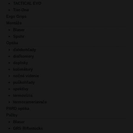
TACTICAL EVO
Tier-One
Ergo Grips
Montáže
Blaser
Spuhr
Optika
ďalekohľady
diaľkomery
doplnky
kolimátory
nočné videnie
puškohľady
spektívy
termovízia
termozameriavače
PARD optika
Pažby
Blaser
GRS Riflestocks