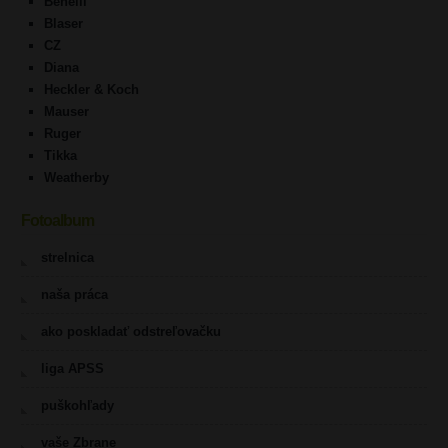
Benelli
Blaser
CZ
Diana
Heckler & Koch
Mauser
Ruger
Tikka
Weatherby
Fotoalbum
strelnica
naša práca
ako poskladať odstreľovačku
liga APSS
puškohľady
vaše Zbrane