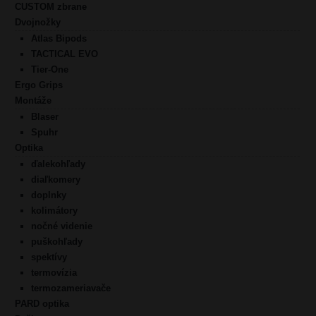
CUSTOM zbrane
Dvojnožky
Atlas Bipods
TACTICAL EVO
Tier-One
Ergo Grips
Montáže
Blaser
Spuhr
Optika
ďalekohľady
diaľkomery
doplnky
kolimátory
nočné videnie
puškohľady
spektívy
termovízia
termozameriavače
PARD optika