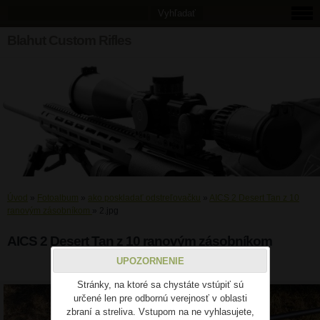
Blahut Custom Rifles
Úvod
»
Fotoalbum
»
ako poskladať odstreľovačku
»
AICS 2 Desert Tan z 10
ranovým zásobníkom
»
2.jpg
AICS 2 Desert Tan z 10 ranovým zásobníkom
UPOZORNENIE
2.jpg
Stránky, na ktoré sa chystáte vstúpiť sú
určené len pre odbornú verejnosť v oblasti
zbraní a streliva. Vstupom na ne vyhlasujete,