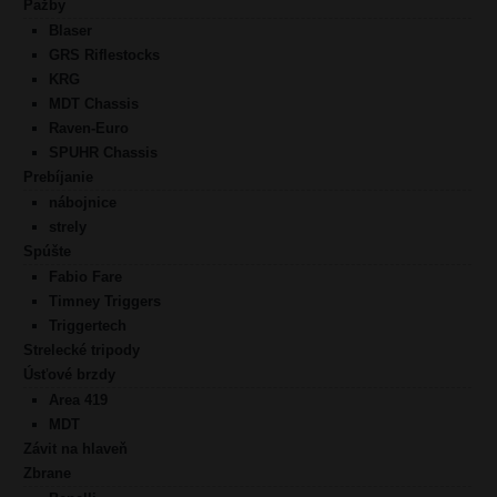
Pažby
Blaser
GRS Riflestocks
KRG
MDT Chassis
Raven-Euro
SPUHR Chassis
Prebíjanie
nábojnice
strely
Spúšte
Fabio Fare
Timney Triggers
Triggertech
Strelecké tripody
Úsťové brzdy
Area 419
MDT
Závit na hlaveň
Zbrane