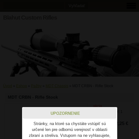
Blahut Custom Rifles
Úvod
»
Eshop
»
Pažby
»
MDT Chassis
»
MDT CRBN - Rifle Stock
MDT CRBN - Rifle Stock
akcia
Cena bez DPH: 1
UPOZORNENIE
408,33 €
Cena: 1 732,25 €
Stránky, na ktoré sa chystáte vstúpiť sú
určené len pre odbornú verejnosť v oblasti
zbraní a streliva. Vstupom na ne vyhlasujete,