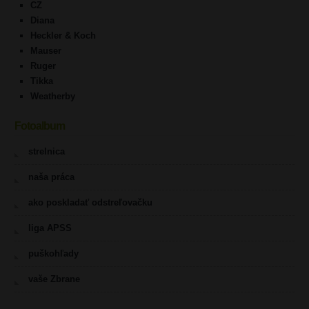
CZ
Diana
Heckler & Koch
Mauser
Ruger
Tikka
Weatherby
Fotoalbum
strelnica
naša práca
ako poskladať odstreľovačku
liga APSS
puškohľady
vaše Zbrane