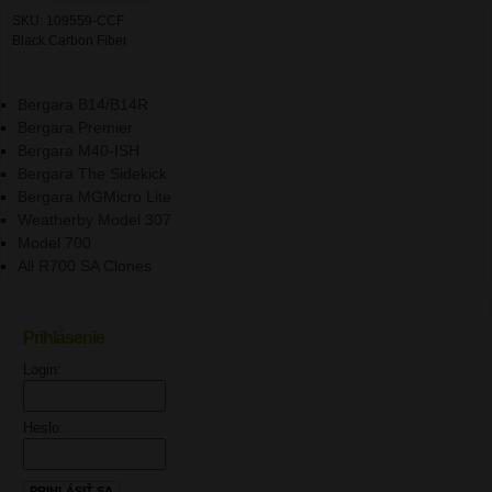
SKU: 109559-CCF
Black Carbon Fiber
Bergara B14/B14R
Bergara Premier
Bergara M40-ISH
Bergara The Sidekick
Bergara MGMicro Lite
Weatherby Model 307
Model 700
All R700 SA Clones
Prihlásenie
UPOZORNENIE
Login:
Heslo: