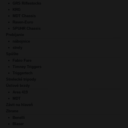
GRS Riflestocks
KRG
MDT Chassis
Raven-Euro
SPUHR Chassis
Prebíjanie
nábojnice
strely
Spúšte
Fabio Fare
Timney Triggers
Triggertech
Strelecké tripody
Úsťové brzdy
Area 419
MDT
Závit na hlaveň
Zbrane
Benelli
Blaser