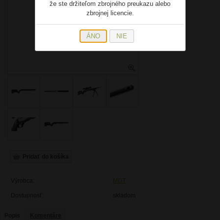
že ste držiteľom zbrojného preukazu alebo
zbrojnej licencie.
ÁNO
NIE
Výrobca:
MDT
Dostupnosť:
skladom
Popis
Komentáre