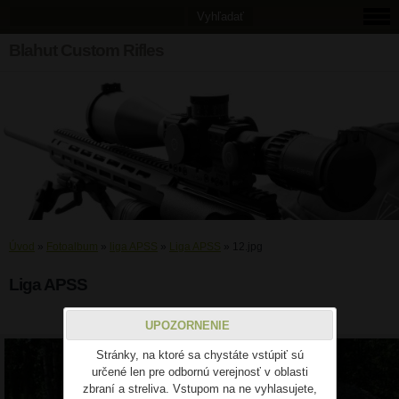
Blahut Custom Rifles
Úvod
»
Fotoalbum
»
liga APSS
»
Liga APSS
»
12.jpg
Liga APSS
12.jpg
UPOZORNENIE
Stránky, na ktoré sa chystáte vstúpiť sú
určené len pre odbornú verejnosť v oblasti
zbraní a streliva. Vstupom na ne vyhlasujete,