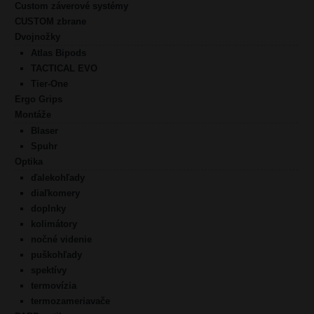
Custom záverové systémy
CUSTOM zbrane
Dvojnožky
Atlas Bipods
TACTICAL EVO
Tier-One
Ergo Grips
Montáže
Blaser
Spuhr
Optika
ďalekohľady
diaľkomery
doplnky
kolimátory
nočné videnie
puškohľady
spektívy
termovízia
termozameriavače