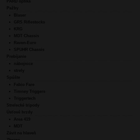
PARD optika
Pažby
Blaser
GRS Riflestocks
KRG
MDT Chassis
Raven-Euro
SPUHR Chassis
Prebíjanie
nábojnice
strely
Spúšte
Fabio Fare
Timney Triggers
Triggertech
Strelecké tripody
Úsťové brzdy
Area 419
MDT
Závit na hlaveň
Zbrane